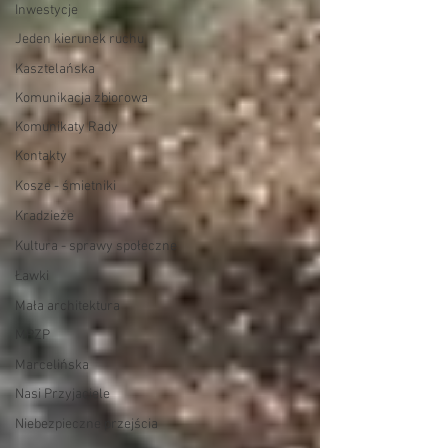
Inwestycje
Jeden kierunek ruchu
Kasztelańska
Komunikacja zbiorowa
Komunikaty Rady
Kontakty
Kosze - śmietniki
Kradzieże
Kultura - sprawy społeczne
Ławki
Mała architektura
MPZP
Marcelińska
Nasi Przyjaciele
Niebezpieczne przejścia