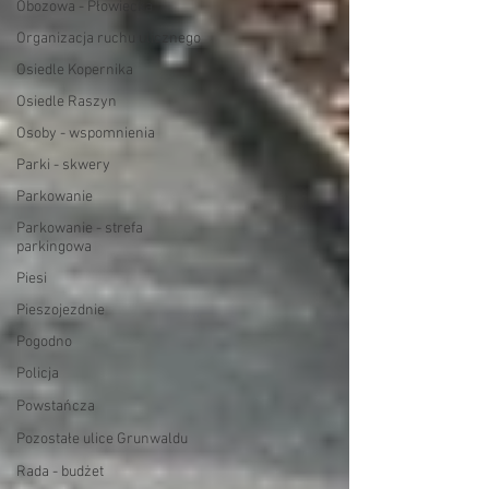
Obozowa - Płowiecka
Organizacja ruchu ulicznego
Osiedle Kopernika
Osiedle Raszyn
Osoby - wspomnienia
Parki - skwery
Parkowanie
Parkowanie - strefa
parkingowa
Piesi
Pieszojezdnie
Pogodno
Policja
Powstańcza
Pozostałe ulice Grunwaldu
Rada - budżet