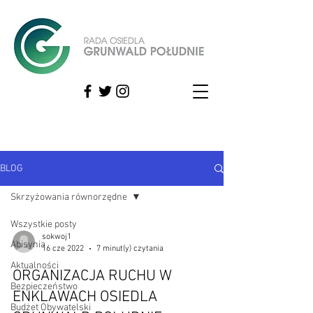
BLOG
Skrzyżowania równorzędne
Wszystkie posty
sokwoj1
Abisynia
16 cze 2022
7 minut(y) czytania
Aktualności
ORGANIZACJA RUCHU W
Bezpieczeństwo
ENKLAWACH OSIEDLA
Budżet Obywatelski