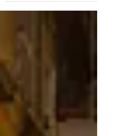
że po kilku miesiącach...