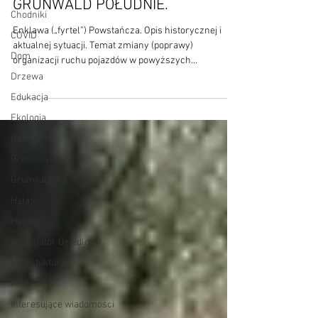
GRUNWALD POŁUDNIE.
Chodniki
Enklawa („fyrtel”) Powstańcza. Opis historycznej i
COVID
aktualnej sytuacji. Temat zmiany (poprawy)
Dom
organizacji ruchu pojazdów w powyższych...
Drzewa
Edukacja
Ekologia
Galerie
Grochowska
Grunwaldzka
Hałas
Handel
Informator Osiedlowy
Infrastuktura
Inne
Interesujące wiadomości