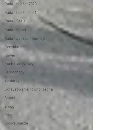
Rada - budżet 2020
Rada - budżet 2021
Rada - Sesje
Rada - Skład
Rada - Zarząd - Komisje
Recykling
Rower
Ruch tranzytowy
Samochody
Seniorzy
Skrzyżowania równorzędne
Słupki
Smog
Sport
Spowalniacze