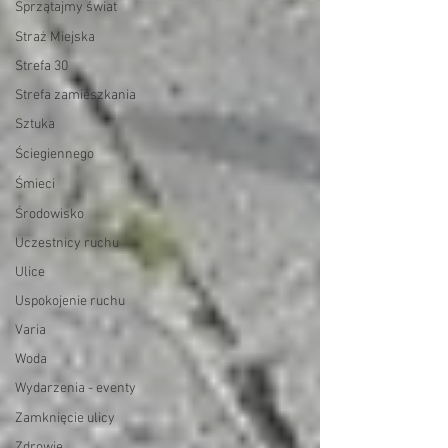
Sprzątajmy świat
Straż Miejska
Strefa 30
Strefa zamieszkania
Sztuka
Ściegiennego
Śmieci
Środowisko
Uczestnicy ruchu
Ulice
Uspokojenie ruchu
Varia
Woda
Wydarzenia - eventy
Zamknięcie ulicy
Zdrowie