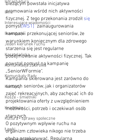
Infrastuktura
bieżącym powstała inicjatywa 
promowania wśród nich aktywności 
Inne
fizycznej. Z tego przekonania zrodził 
się 
Interesujące wiadomości
pomysł
[WS1]
  zainaugurowania 
kampanii przekonującej seniorów, że 
Inwestycje
warunkiem koniecznym dla zdrowego 
Jeden kierunek ruchu
starzenia się jest regularne 
Kasztelańska
podejmowanie aktywności fizycznej. Tak 
powstał pomysł na kampanię 
Komunikacja zbiorowa
„SeniorWFormie". 
Komunikaty Rady
Kampania skierowana jest zarówno do 
samych seniorów, jak i organizatorów 
Kontakty
zajęć rekreacyjnych, aby zachęcać ich do 
Kosze - śmietniki
projektowania oferty z uwzględnieniem 
Kradzieże
możliwości, potrzeb i oczekiwań osób 
starszych. 
Kultura - sprawy społeczne
O pozytywnym wpływie ruchu na 
Ławki
organizm człowieka nikogo nie trzeba 
chyba przekonywać. Regularna 
Mała architektura