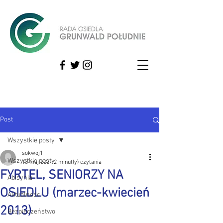
Post
Wszystkie posty
sokwoj1
Wszystkie posty
13 maj 2021
2 minut(y) czytania
FYRTEL, SENIORZY NA
Abisynia
OSIEDLU (marzec-kwiecień
Aktualności
2013)
Bezpieczeństwo