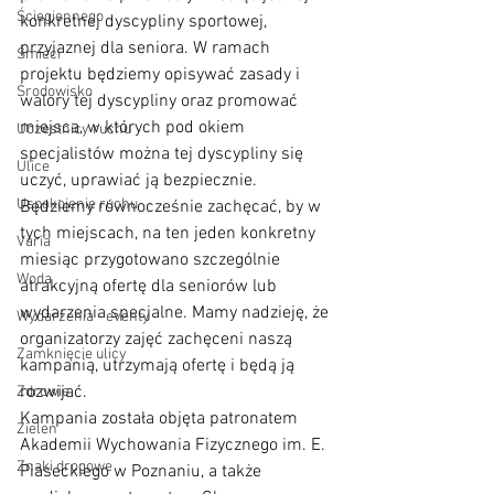
Ściegiennego
konkretnej dyscypliny sportowej, 
przyjaznej dla seniora. W ramach 
Śmieci
projektu będziemy opisywać zasady i 
Środowisko
walory tej dyscypliny oraz promować 
miejsca, w których pod okiem 
Uczestnicy ruchu
specjalistów można tej dyscypliny się 
Ulice
uczyć, uprawiać ją bezpiecznie. 
Uspokojenie ruchu
Będziemy równocześnie zachęcać, by w 
tych miejscach, na ten jeden konkretny 
Varia
miesiąc przygotowano szczególnie 
Woda
atrakcyjną ofertę dla seniorów lub 
wydarzenia specjalne. Mamy nadzieję, że 
Wydarzenia - eventy
organizatorzy zajęć zachęceni naszą 
Zamknięcie ulicy
kampanią, utrzymają ofertę i będą ją 
rozwijać. 
Zdrowie
Kampania została objęta patronatem 
Zieleń
Akademii Wychowania Fizycznego im. E. 
Znaki drogowe
Piaseckiego w Poznaniu, a także 