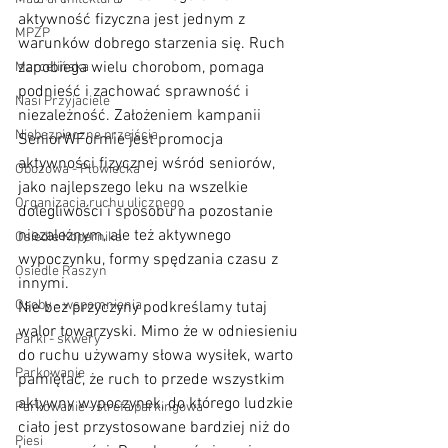
aktywność fizyczna jest jednym z 
MPZP
warunków dobrego starzenia się. Ruch 
zapobiega wielu chorobom, pomaga 
Marcelińska
podnieść i zachować sprawność i 
Nasi Przyjaciele
niezależność. Założeniem kampanii 
Niebezpieczne przejścia
SeniorWFormie jest promocja 
aktywności fizycznej wśród seniorów, 
Obozowa - Płowiecka
jako najlepszego leku na wszelkie 
Organizacja ruchu ulicznego
dolegliwości i sposobu na pozostanie 
niezależnym, ale też aktywnego 
Osiedle Kopernika
wypoczynku, formy spędzania czasu z 
Osiedle Raszyn
innymi. 
Osoby - wspomnienia
Nie bez przyczyny podkreślamy tutaj 
walor towarzyski. Mimo że w odniesieniu 
Parki - skwery
do ruchu używamy słowa wysiłek, warto 
Parkowanie
pamiętać, że ruch to przede wszystkim 
aktywny wypoczynek, do którego ludzkie 
Parkowanie - strefa parkingowa
ciało jest przystosowane bardziej niż do 
Piesi