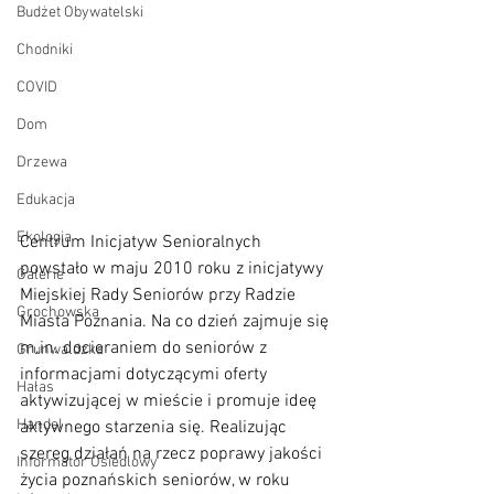
Budżet Obywatelski
Chodniki
COVID
Dom
Drzewa
Edukacja
Ekologia
Centrum Inicjatyw Senioralnych 
powstało w maju 2010 roku z inicjatywy 
Galerie
Miejskiej Rady Seniorów przy Radzie 
Grochowska
Miasta Poznania. Na co dzień zajmuje się 
m.in. docieraniem do seniorów z 
Grunwaldzka
informacjami dotyczącymi oferty 
Hałas
aktywizującej w mieście i promuje ideę 
Handel
aktywnego starzenia się. Realizując 
szereg działań na rzecz poprawy jakości 
Informator Osiedlowy
życia poznańskich seniorów, w roku 