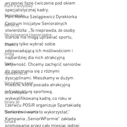
wczesnej fazie ćwiczenie pod okiem 
Ruch tranzytowy
specjalistycznej kadry. 
Samochody
Pani Monika Szelągiewicz Dyrektorka 
Centrum Inicjatyw Senioralnych 
Seniorzy
stwierdziła: ,,To nieprawda, że osoby 
Skrzyżowania równorzędne
starsze nie mogą uprawiać sportu, 
muszą tylko wybrać sobie 
Słupki
odpowiadającą ich możliwościom i 
Smog
najbardziej dla nich atrakcyjną 
Sport
aktywność. Chcemy zachęcić seniorów 
do zapoznania się z różnymi 
Spowalniacze
dyscyplinami. Mieszkamy w dużym 
Sprzątajmy świat
mieście, które posiada atrakcyjną 
infrastrukturę sportową, 
Straż Miejska
wykwalifikowaną kadrę, co roku w 
Strefa 30
czerwcu POSiR organizuje Spartakiadę 
Seniorów i warto to wykorzystać."
Strefa zamieszkania
Kampania „SeniorWFormie” zakłada 
Sztuka
promowanie przez cały miesiąc jednej 