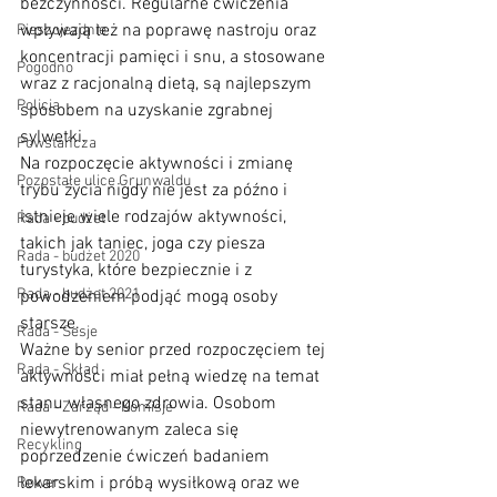
bezczynności. Regularne ćwiczenia 
wpływają też na poprawę nastroju oraz 
Pieszojezdnie
koncentracji pamięci i snu, a stosowane 
Pogodno
wraz z racjonalną dietą, są najlepszym 
Policja
sposobem na uzyskanie zgrabnej 
sylwetki. 
Powstańcza
Na rozpoczęcie aktywności i zmianę 
Pozostałe ulice Grunwaldu
trybu życia nigdy nie jest za późno i 
istnieje wiele rodzajów aktywności, 
Rada - budżet
takich jak taniec, joga czy piesza 
Rada - budżet 2020
turystyka, które bezpiecznie i z 
Rada - budżet 2021
powodzeniem podjąć mogą osoby 
starsze. 
Rada - Sesje
Ważne by senior przed rozpoczęciem tej 
Rada - Skład
aktywności miał pełną wiedzę na temat 
stanu własnego zdrowia. Osobom 
Rada - Zarząd - Komisje
niewytrenowanym zaleca się 
Recykling
poprzedzenie ćwiczeń badaniem 
lekarskim i próbą wysiłkową oraz we 
Rower