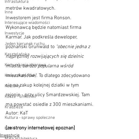
Infrastuktura
metrów kwadratowych.
Inne
Inwestorem jest firma Ronson. 
Interesujące wiadomości
Wykonawcą będzie natomiast firma 
Inwestycje
Karmar. Jak podkreśla deweloper, 
Jeden kierunek ruchu
poznański Grunwald to 
"obecnie jedna z 
Kasztelańska
najprężniej rozwijających się dzielnic 
Komunikacja zbiorowa
miasta, bardzo popularna wśród 
mieszkańców"
. To dlatego zdecydowano 
Komunikaty Rady
się na zakup kolejnej działki w tym 
Kontakty
rejonie - przy ulicy Smardzewskiej. Tam 
Kosze - śmietniki
ma powstać osiedle z 300 mieszkaniami.
Kradzieże
Autor: KaT
Kultura - sprawy społeczne
[ze strony internetowej epoznan]
Ławki
Inwestycje
Mała architektura