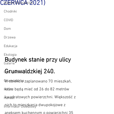
CZERWCA 2021)
Budżet Obywatelski
Chodniki
COVID
Dom
Drzewa
Edukacja
Ekologia
Budynek stanie przy ulicy 
Galerie
Grunwaldzkiej 240.
Grochowska
Grunwaldzka
W obiekcie zaplanowano 70 mieszkań, 
które będą mieć od 26 do 82 metrów 
Hałas
kwadratowych powierzchni. Większość z 
Handel
nich to mieszkania dwupokojowe z 
Informator Osiedlowy
aneksem kuchennym o powierzchni 35 