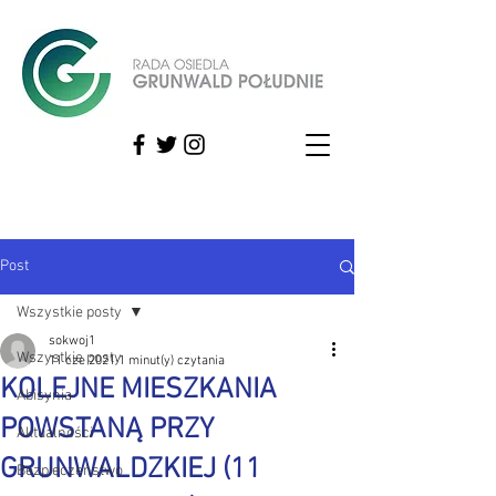
Post
Wszystkie posty
sokwoj1
Wszystkie posty
11 cze 2021
1 minut(y) czytania
KOLEJNE MIESZKANIA
Abisynia
POWSTANĄ PRZY
Aktualności
GRUNWALDZKIEJ (11
Bezpieczeństwo