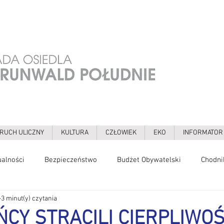
RUCH ULICZNY
KULTURA
CZŁOWIEK
EKO
INFORMATOR
ualności
Bezpieczeństwo
Budżet Obywatelski
Chodni
3 minut(y) czytania
gia
Galerie
Grochowska
Grunwaldzka
Hałas
CY STRACILI CIERPLIWOŚ