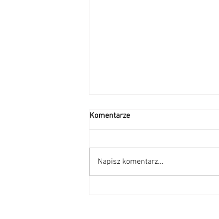
Komentarze
Napisz komentarz...
MIĘDZYPOKOLENIOWE
SPOTKANIE ŚWIĄTECZNE W
SZKOLE PODSTAWOWEJ NR 74