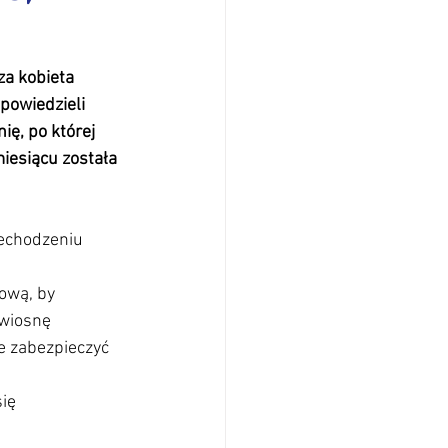
Jeden kierunek ruchu
a kobieta 
powiedzieli 
ki
Kradzieże
ę, po której 
miesiącu została 
zechodzeniu 
ową, by 
 wiosnę 
e zabezpieczyć 
ię 