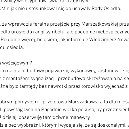
kownicy welocypedów, światła już by były.
 nijak nie ustosunkował się do uchwały Rady Osiedla.
 że wprawdzie feralne przejście przy Marszałkowskiej prze
edla urosło do rangi symbolu, ale podobnie niebezpiecznyc
 Południe więcej, bo osiem, jak informuje Włodzimierz Nowa
du osiedla.
m wyścigowym?
nim na placu budowy pojawią się wykonawcy, zastanowić si
em z montażem sygnalizacji, przebudowa skrzyżowania na se
na było tamtędy bez nawrotki przez torowisko wyjechać z 
 dobrym pomysłem – przelotowa Marszałkowska to dla mie
i powstających na Pogodnie wielka pokusa, by przez osiedl
ż dzisiaj, obserwuję tam dziwne manewry.
zie bez wyobraźni, którymi wydaje się, że są doskonałymi,