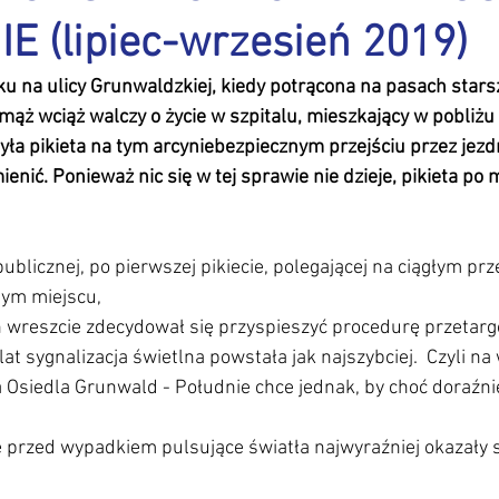
E (lipiec-wrzesień 2019)
tuktura
Inne
Interesujące wiadomości
Inwestycje
 na ulicy Grunwaldzkiej, kiedy potrącona na pasach starsz
 mąż wciąż walczy o życie w szpitalu, mieszkający w pobliżu 
biorowa
Komunikaty Rady
Kontakty
Kosze - śmietni
ła pikieta na tym arcyniebezpiecznym przejściu przez jezdni
enić. Ponieważ nic się w tej sprawie nie dzieje, pikieta po 
awki
Mała architektura
ublicznej, po pierwszej pikiecie, polegającej na ciągłym pr
nym miejscu,
h wreszcie zdecydował się przyspieszyć procedurę przetarg
t sygnalizacja świetlna powstała jak najszybciej.  Czyli na
 Osiedla Grunwald - Południe chce jednak, by choć doraźni
przed wypadkiem pulsujące światła najwyraźniej okazały s