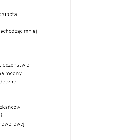
głupota 
zechodząc mniej 
pieczeństwie 
 na modny 
idoczne 
szkańców 
i.
 rowerowej 