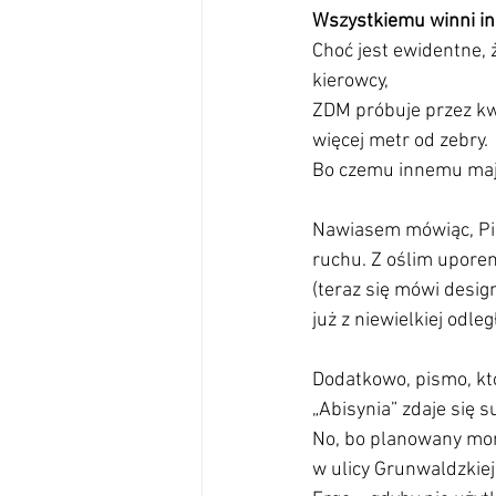
Wszystkiemu winni in
Choć jest ewidentne, 
kierowcy,
ZDM próbuje przez kwi
więcej metr od zebry.
Bo czemu innemu maj
Nawiasem mówiąc, Piot
ruchu. Z oślim uporem
(teraz się mówi desig
już z niewielkiej odleg
Dodatkowo, pismo, k
„Abisynia” zdaje się s
No, bo planowany mont
w ulicy Grunwaldzkiej