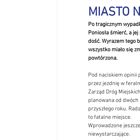
MIASTO NI
Informator Osiedlowy
Infras
Po tragicznym wypadku
Poniosła śmierć, a jej
Kasztelańska
Komunikacja z
dość. Wyrazem tego by
wszystko miało się zmi
powtórzona.
Kultura - sprawy społeczne
Ł
Pod naciskiem opinii p
przez jezdnię w feral
Zarząd Dróg Miejskic
planowana od dwóch la
przyszłego roku. Rada
to fatalne miejsce.
Wprowadzone jeszcze 
niewystarczające.