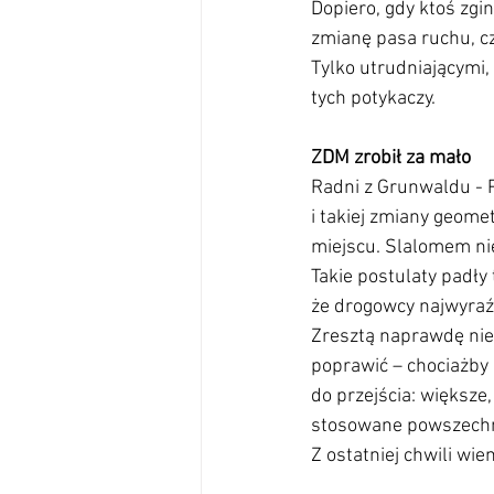
Dopiero, gdy ktoś zgi
zmianę pasa ruchu, cz
Tylko utrudniającymi,
tych potykaczy.
ZDM zrobił za mało
Radni z Grunwaldu - P
i takiej zmiany geome
miejscu. Slalomem nie
Takie postulaty padły
że drogowcy najwyraźn
Zresztą naprawdę nie 
poprawić – chociażby 
do przejścia: większ
stosowane powszechni
Z ostatniej chwili wi