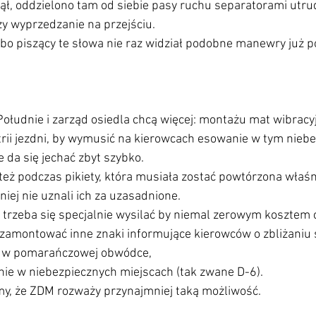
nął, oddzielono tam od siebie pasy ruchu separatorami utru
y wyprzedzanie na przejściu.
 bo piszący te słowa nie raz widział podobne manewry już 
ołudnie i zarząd osiedla chcą więcej: montażu mat wibracy
trii jezdni, by wymusić na kierowcach esowanie w tym nieb
 da się jechać zbyt szybko.
 też podczas pikiety, która musiała zostać powtórzona właśn
iej nie uznali ich za uzasadnione.
trzeba się specjalnie wysilać by niemal zerowym kosztem c
zamontować inne znaki informujące kierowców o zbliżaniu s
e, w pomarańczowej obwódce, 
e w niebezpiecznych miejscach (tak zwane D-6).
emy, że ZDM rozważy przynajmniej taką możliwość.