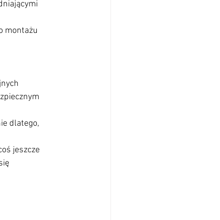
dniającymi 
po montażu 
jnych 
ezpiecznym 
ie dlatego, 
oś jeszcze 
ię 