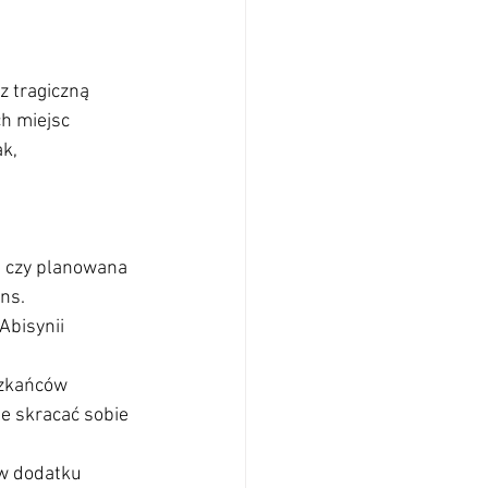
z tragiczną 
h miejsc 
k, 
ę czy planowana 
ns.
Abisynii 
szkańców 
e skracać sobie 
 w dodatku 