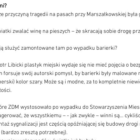
ni?
że przyczyną tragedii na pasach przy Marszałkowskiej była 
atki zwalać winę na pieszych – że skracają sobie drogę pr
ą służyć zamontowane tam po wypadku barierki?
r Libicki plastyk miejski wydaje się nie mieć pojęcia o bez
 forsuje swój autorski pomysł, by barierki były malowane
nerski) kolor szary. Może są i modne, za to kompletnie niew
łości.
tóre ZDM wystosowało po wypadku do Stowarzyszenia Mie
ugerować, że wszystkiemu – - jak zwykle – winni są... cykliśc
aż sygnalizacji jest częścią opóźniającej się budowy drogi
 (bardzo zresztą potrzebnej).