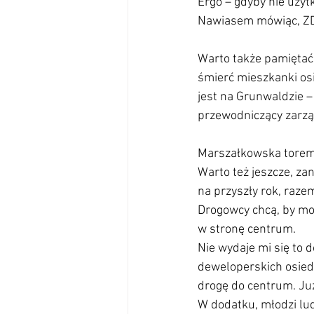
Ergo – gdyby nie użyt
Nawiasem mówiąc, ZDM
Warto także pamiętać,
śmierć mieszkanki osi
jest na Grunwaldzie –
przewodniczący zarzą
Marszałkowska tore
Warto też jeszcze, za
na przyszły rok, raz
Drogowcy chcą, by moż
w stronę centrum.
Nie wydaje mi się to
deweloperskich osiedl
drogę do centrum. Ju
W dodatku, młodzi lud