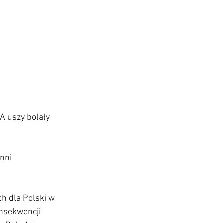
A uszy bolały 
nni 
h dla Polski w 
onsekwencji 