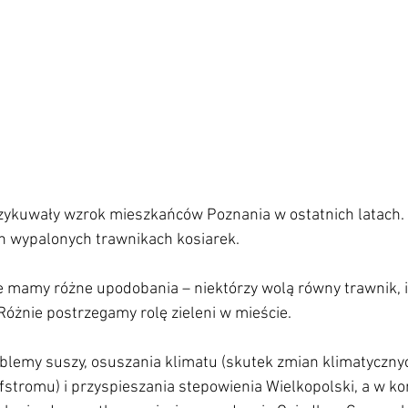
zykuwały wzrok mieszkańców Poznania w ostatnich latach. 
ch wypalonych trawnikach kosiarek.
mamy różne upodobania – niektórzy wolą równy trawnik, i
 Różnie postrzegamy rolę zieleni w mieście.
blemy suszy, osuszania klimatu (skutek zmian klimatycznyc
fstromu) i przyspieszania stepowienia Wielkopolski, a w k