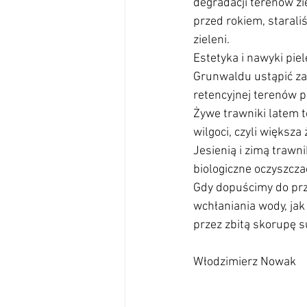
degradacji terenów zi
przed rokiem, starali
zieleni.
Estetyka i nawyki pi
Grunwaldu ustąpić zac
retencyjnej terenów 
Żywe trawniki latem t
wilgoci, czyli większa
Jesienią i zimą trawn
biologiczne oczyszcza
Gdy dopuścimy do prz
wchłaniania wody, jak
przez zbitą skorupę s
Włodzimierz Nowak