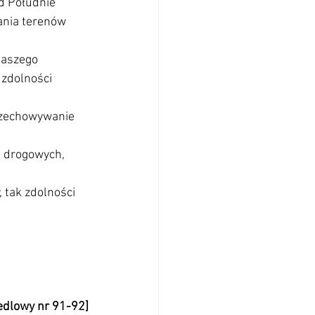
ld Południe
ania terenów 
Naszego 
zdolności 
rzechowywanie 
h drogowych, 
tak zdolności 
edlowy nr 91-92]