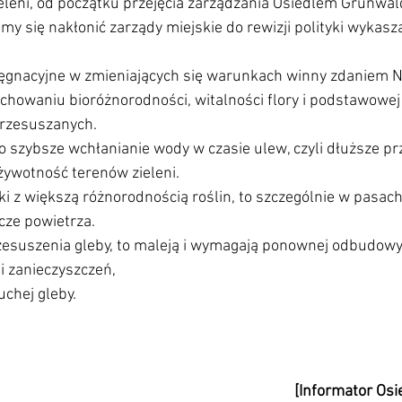
eleni, od początku przejęcia zarządzania Osiedlem Grunwa
śmy się nakłonić zarządy miejskie do rewizji polityki wykasz
elęgnacyjne w zmieniających się warunkach winny zdaniem 
howaniu bioróżnorodności, witalności flory i podstawowej 
przesuszanych.
o szybsze wchłanianie wody w czasie ulew, czyli dłuższe p
 żywotność terenów zieleni.
iki z większą różnorodnością roślin, to szczególnie w pasac
cze powietrza.
esuszenia gleby, to maleją i wymagają ponownej odbudowy, 
 i zanieczyszczeń,
uchej gleby.
[Informator Osi