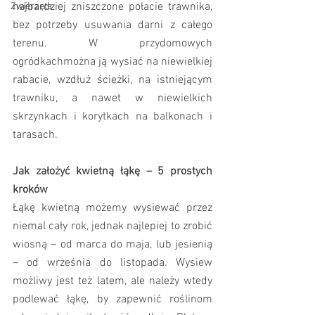
najbardziej zniszczone połacie trawnika, 
Zwierzęta
bez potrzeby usuwania darni z całego 
terenu. W przydomowych 
ogródkachmożna ją wysiać na niewielkiej 
rabacie, wzdłuż ścieżki, na istniejącym 
trawniku, a nawet w niewielkich 
skrzynkach i korytkach na balkonach i 
tarasach.
Jak założyć kwietną łąkę – 5 prostych 
kroków
Łąkę kwietną możemy wysiewać przez 
niemal cały rok, jednak najlepiej to zrobić 
wiosną – od marca do maja, lub jesienią 
– od września do listopada. Wysiew 
możliwy jest też latem, ale należy wtedy 
podlewać łąkę, by zapewnić roślinom 