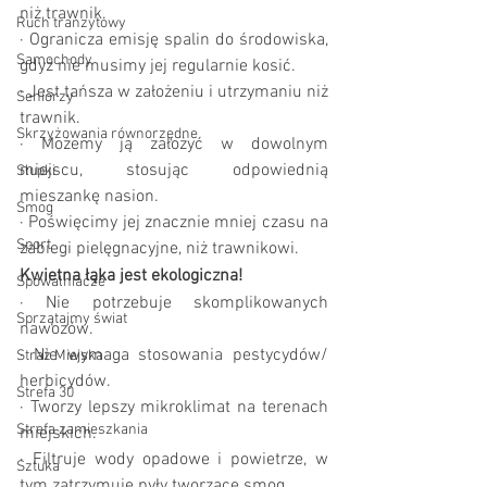
niż trawnik.
Ruch tranzytowy
·
Ogranicza emisję spalin do środowiska, 
Samochody
gdyż nie musimy jej regularnie kosić.
·
Jest tańsza w założeniu i utrzymaniu niż 
Seniorzy
trawnik.
Skrzyżowania równorzędne
·
Możemy ją założyć w dowolnym 
miejscu, stosując odpowiednią 
Słupki
mieszankę nasion.
Smog
·
Poświęcimy jej znacznie mniej czasu na 
Sport
zabiegi pielęgnacyjne, niż trawnikowi.
Kwietna łąka jest ekologiczna!
Spowalniacze
·
Nie potrzebuje skomplikowanych 
Sprzątajmy świat
nawozów.
·
Nie wymaga stosowania pestycydów/ 
Straż Miejska
herbicydów.
Strefa 30
·
Tworzy lepszy mikroklimat na terenach 
Strefa zamieszkania
miejskich.
·
Filtruje wody opadowe i powietrze, w 
Sztuka
tym zatrzymuje pyły tworzące smog.