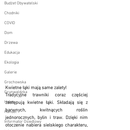
Budżet Obywatelski
Chodniki
COVID
Dom
Drzewa
Edukacja
Ekologia
Galerie
Grochowska
Kwietne łąki mają same zalety!
Grunwaldzka
Tradycyjne trawniki coraz częściej 
Hałas
zastępują kwietne łąki. Składają się z 
barwnych, kwitnących roślin 
Handel
jednorocznych, bylin i traw. Dzięki nim 
Informator Osiedlowy
otoczenie nabiera sielskiego charakteru, 