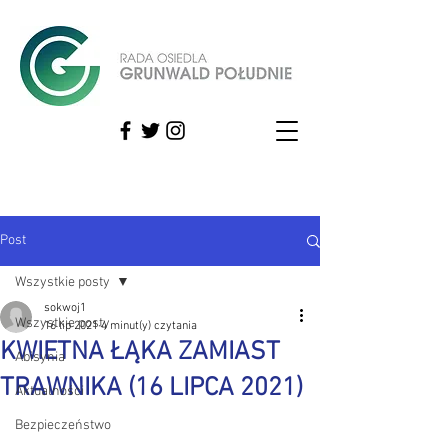
Post
Wszystkie posty
sokwoj1
Wszystkie posty
16 lip 2021
4 minut(y) czytania
KWIETNA ŁĄKA ZAMIAST
Abisynia
TRAWNIKA (16 LIPCA 2021)
Aktualności
Bezpieczeństwo