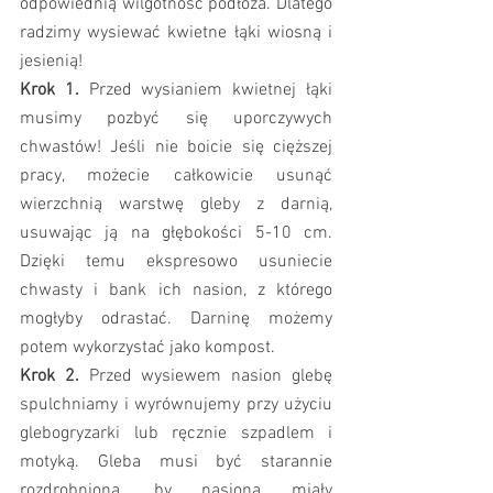
odpowiednią wilgotność podłoża. Dlatego 
radzimy wysiewać kwietne łąki wiosną i 
jesienią!
Krok 1.
 Przed wysianiem kwietnej łąki 
musimy pozbyć się uporczywych 
chwastów! Jeśli nie boicie się cięższej 
pracy, możecie całkowicie usunąć 
wierzchnią warstwę gleby z darnią, 
usuwając ją na głębokości 5-10 cm. 
Dzięki temu ekspresowo usuniecie 
chwasty i bank ich nasion, z którego 
mogłyby odrastać. Darninę możemy 
potem wykorzystać jako kompost.
Krok 2.
 Przed wysiewem nasion glebę 
spulchniamy i wyrównujemy przy użyciu 
glebogryzarki lub ręcznie szpadlem i 
motyką. Gleba musi być starannie 
rozdrobniona, by nasiona miały 