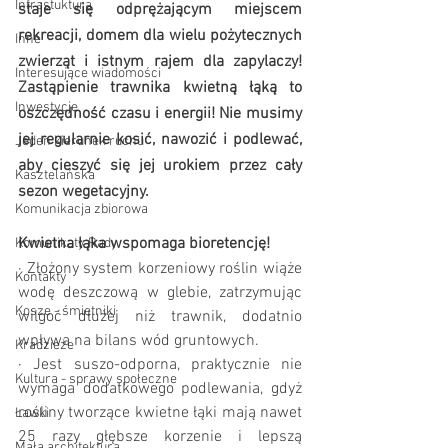
Infrastuktura
staje się odprężającym miejscem 
rekreacji, domem dla wielu pożytecznych 
Inne
zwierząt i istnym rajem dla zapylaczy! 
Interesujące wiadomości
Zastąpienie trawnika kwietną łąką to 
Inwestycje
oszczędność czasu i energii! Nie musimy 
jej regularnie kosić, nawozić i podlewać, 
Jeden kierunek ruchu
aby cieszyć się jej urokiem przez cały 
Kasztelańska
sezon wegetacyjny.
Komunikacja zbiorowa
Kwietna łąka wspomaga bioretencję!
Komunikaty Rady
·
Złożony system korzeniowy roślin wiąże 
Kontakty
wodę deszczową w glebie, zatrzymując 
Kosze - śmietniki
wilgoć dłużej niż trawnik, dodatnio 
wpływa na bilans wód gruntowych.
Kradzieże
·
Jest suszo-odporna, praktycznie nie 
Kultura - sprawy społeczne
wymaga dodatkowego podlewania, gdyż 
rośliny tworzące kwietne łąki mają nawet 
Ławki
25 razy głębsze korzenie i lepszą 
Mała architektura