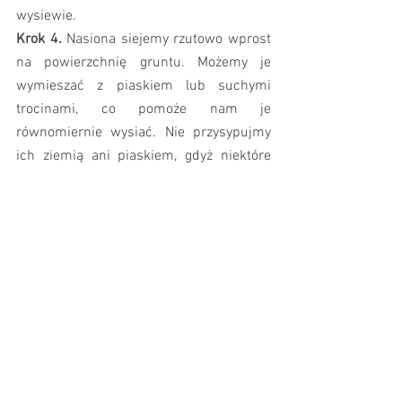
wysiewie.
Krok 4.
 Nasiona siejemy rzutowo wprost 
na powierzchnię gruntu. Możemy je 
wymieszać z piaskiem lub suchymi 
trocinami, co pomoże nam je 
równomiernie wysiać. Nie przysypujmy 
ich ziemią ani piaskiem, gdyż niektóre 
wymagają światła do wykiełkowania. 
Wystarczy, że dociśniemy je do ziemi 
przez udeptanie lub wałowanie. Dzięki 
temu nasiona będą mieć kontakt z 
wilgotną glebą, nie zostaną wywiane 
przez wiatr i szybciej wykiełkują.
Krok. 5.
 Kiełkującą łąkę trzeba z 
wyczuciem podlewać – najlepsza do tego 
jest oczywiście deszczówka. Należy to 
robić tak, aby gleba w pierwszej fazie 