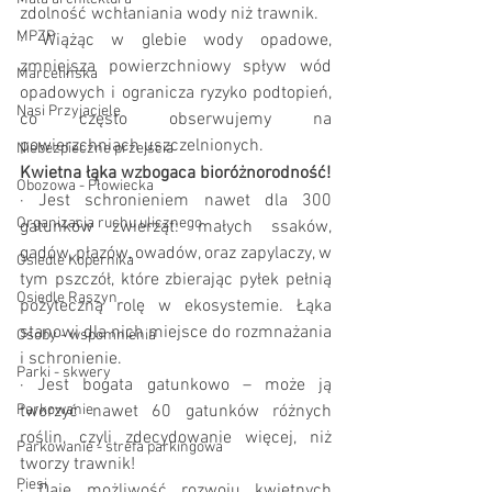
zdolność wchłaniania wody niż trawnik.
MPZP
·
Wiążąc w glebie wody opadowe, 
zmniejsza powierzchniowy spływ wód 
Marcelińska
opadowych i ogranicza ryzyko podtopień, 
Nasi Przyjaciele
co często obserwujemy na 
powierzchniach uszczelnionych.
Niebezpieczne przejścia
Kwietna łąka wzbogaca bioróżnorodność!
Obozowa - Płowiecka
·
Jest schronieniem nawet dla 300 
Organizacja ruchu ulicznego
gatunków zwierząt: małych ssaków, 
gadów, płazów, owadów, oraz zapylaczy, w 
Osiedle Kopernika
tym pszczół, które zbierając pyłek pełnią 
Osiedle Raszyn
pożyteczną rolę w ekosystemie. Łąka 
stanowi dla nich miejsce do rozmnażania 
Osoby - wspomnienia
i schronienie.
Parki - skwery
·
Jest bogata gatunkowo – może ją 
Parkowanie
tworzyć nawet 60 gatunków różnych 
roślin, czyli zdecydowanie więcej, niż 
Parkowanie - strefa parkingowa
tworzy trawnik!
Piesi
·
Daje możliwość rozwoju kwietnych 