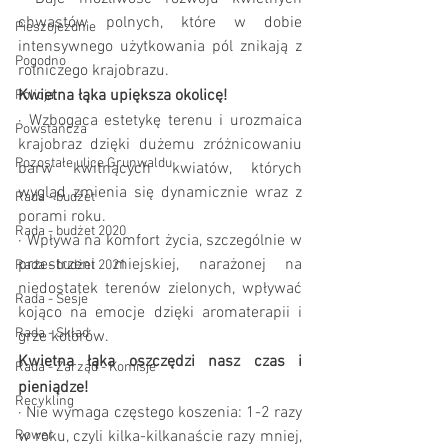
chwastów polnych, które w dobie 
Pieszojezdnie
intensywnego użytkowania pól znikają z 
Pogodno
rolniczego krajobrazu.
Kwietna łąka upiększa okolicę!
Policja
·
Wzbogaca estetykę terenu i urozmaica 
Powstańcza
krajobraz dzięki dużemu zróżnicowaniu 
Pozostałe ulice Grunwaldu
barw kwitnących kwiatów, których 
wygląd zmienia się dynamicznie wraz z 
Rada - budżet
porami roku.
Rada - budżet 2020
·
Wpływa na komfort życia, szczególnie w 
przestrzeni miejskiej, narażonej na 
Rada - budżet 2021
niedostatek terenów zielonych, wpływać 
Rada - Sesje
kojąco na emocje dzięki aromaterapii i 
Rada - Skład
grze kolorów.
Kwietna łąka oszczędzi nasz czas i 
Rada - Zarząd - Komisje
pieniądze!
Recykling
·
Nie wymaga częstego koszenia: 1-2 razy 
Rower
w roku, czyli kilka-kilkanaście razy mniej, 