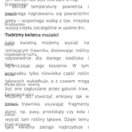
Ściegiennego
·
obniża temperaturę powietrza i 
zapobiega nagrzewaniu się powierzchni 
Śmieci
gleby – wspomaga walkę z tzw. miejską 
Środowisko
wyspą ciepła, szczególnie w upalne dni.
Uczestnicy ruchu
Twórzmy kwietne mozaiki!
Łąkę kwietną możemy wysiać na 
Ulice
istniejącym trawniku, dosiewając rośliny 
Uspokojenie ruchu
odpowiednie dla danego siedliska i 
Varia
ograniczając jego koszenie. W tym 
przypadku tylko niewielka część roślin 
Woda
łąkowych wykiełkuje, a z czasem mogą 
Wydarzenia - eventy
być one zagłuszane przez gatunki traw. 
Zamknięcie ulicy
Możemy też stworzyć enklawy łąk w 
połaci trawnika, usuwając fragmenty 
Zdrowie
darni, np. pasy, prostokąty czy koła i 
Zieleń
wysiać tam rośliny łąkowe. Dzięki temu 
Znaki drogowe
łąka kwietna zastąpi najbrzydsze i 