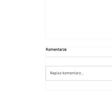
Komentarze
Napisz komentarz...
MIĘDZYPOKOLENIOWE
SPOTKANIE ŚWIĄTECZNE W
SZKOLE PODSTAWOWEJ NR 74