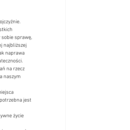
jczyźnie. 
tkich 
 sobie sprawę, 
 najbliższej 
jak naprawa 
teczności. 
ań na rzecz 
na naszym 
iejsca 
potrzebna jest 
tywne życie 