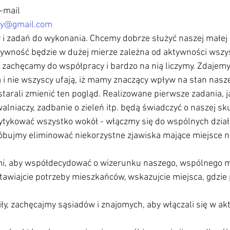
e-mail
wy@gmail.com
 i zadań do wykonania. Chcemy dobrze służyć naszej małej o
tywność będzie w dużej mierze zależna od aktywności wszys
 zachęcamy do współpracy i bardzo na nią liczymy. Zdajemy
 i nie wszyscy ufają, iż mamy znaczący wpływ na stan naszej
 starali zmienić ten pogląd. Realizowane pierwsze zadania, 
alniaczy, zadbanie o zieleń itp. będą świadczyć o naszej sku
ytykować wszystko wokół - włączmy się do wspólnych dział
róbujmy eliminować niekorzystne zjawiska mające miejsce 
ami, aby współdecydować o wizerunku naszego, wspólnego m
awiajcie potrzeby mieszkańców, wskazujcie miejsca, gdzie 
ły, zachęcajmy sąsiadów i znajomych, aby włączali się w ak