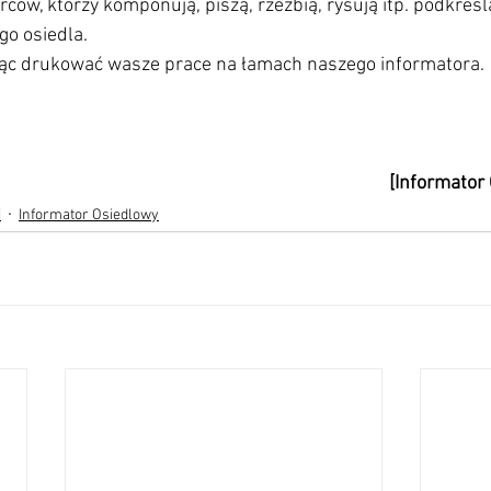
ów, którzy komponują, piszą, rzeźbią, rysują itp. podkreśl
go osiedla.
c drukować wasze prace na łamach naszego informatora. 
[Informator
i
Informator Osiedlowy