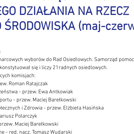
GO DZIAŁANIA NA RZECZ
tuktura
Inne
Interesujące wiadomości
Inwestycje
 ŚRODOWISKA (maj-czerw
biorowa
Komunikaty Rady
Kontakty
Kosze - śmietni
1
awki
Mała architektura
 marcowych wyborów do Rad Osiedlowych. Samorząd pomocn
onstytuował się i liczy 21radnych osiedlowych. 
cych komisjach: 
rzew. Roman Ratajczak
czeństwa - przew. Ewa Antkowiak
Sportu - przew. Maciej Barełkowski
łecznych i Zdrowia - przew. Elżbieta Hasińska
ariusz Polarczyk
 przew. Maciej Barełkowski
ne - red. nacz. Tomasz Wudarski