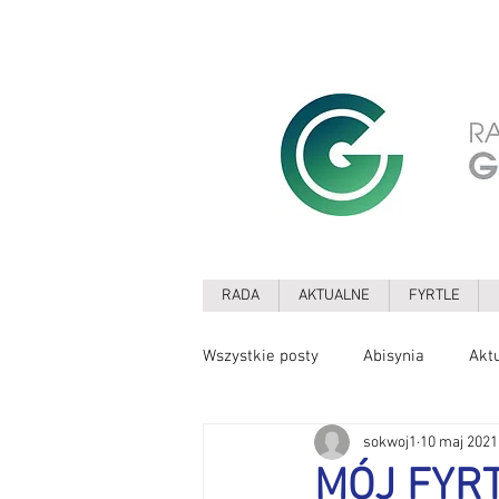
RADA
AKTUALNE
FYRTLE
Wszystkie posty
Abisynia
Akt
sokwoj1
10 maj 2021
Drzewa
Edukacja
Ekolo
MÓJ FYR