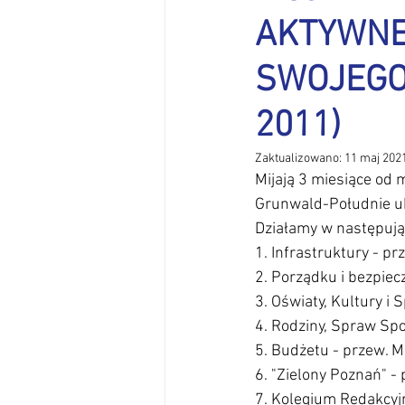
AKTYWNE
Informator Osiedlowy
Infras
SWOJEGO
Kasztelańska
Komunikacja z
2011)
Zaktualizowano:
11 maj 202
Kultura - sprawy społeczne
Ł
Mijają 3 miesiące od
Grunwald-Południe uk
Działamy w następują
1. Infrastruktury - p
2. Porządku i bezpie
3. Oświaty, Kultury i 
4. Rodziny, Spraw Spo
5. Budżetu - przew. M
6. "Zielony Poznań" -
7. Kolegium Redakcyj