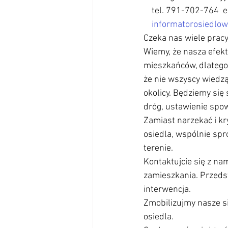
    tel. 791-702-764  
informatorosiedlo
Czeka nas wiele pracy
Wiemy, że nasza efek
mieszkańców, dlatego
że nie wszyscy wiedzą
okolicy. Będziemy się
dróg, ustawienie spow
Zamiast narzekać i kr
osiedla, wspólnie sp
terenie.
Kontaktujcie się z n
zamieszkania. Przedst
interwencja. 
Zmobilizujmy nasze si
osiedla. 