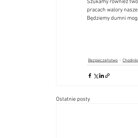
Szukamy również twórc
pracach walory nasze
Będziemy dumni mogą
Bezpieczeństwo
Chodnik
Ostatnie posty