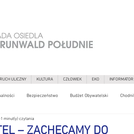
RUCH ULICZNY
KULTURA
CZŁOWIEK
EKO
INFORMATOR
ualności
Bezpieczeństwo
Budżet Obywatelski
Chodni
1 minut(y) czytania
gia
Galerie
Grochowska
Grunwaldzka
Hałas
TEL – ZACHĘCAMY DO