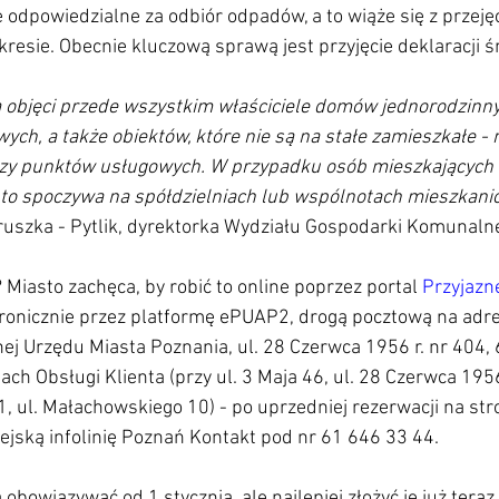
e odpowiedzialne za odbiór odpadów, a to wiąże się z przeję
resie. Obecnie kluczową sprawą jest przyjęcie deklaracji 
objęci przede wszystkim właściciele domów jednorodzinnych
, a także obiektów, które nie są na stałe zamieszkałe - np
 czy punktów usługowych. W przypadku osób mieszkających 
 to spoczywa na spółdzielniach lub wspólnotach mieszkani
ruszka - Pytlik, dyrektorka Wydziału Gospodarki Komunalne
 Miasto zachęca, by robić to online poprzez portal 
Przyjazn
ektronicznie przez platformę ePUAP2, drogą pocztową na adre
j Urzędu Miasta Poznania, ul. 28 Czerwca 1956 r. nr 404,
ch Obsługi Klienta (przy ul. 3 Maja 46, ul. 28 Czerwca 1956 
, ul. Małachowskiego 10) - po uprzedniej rezerwacji na stro
iejską infolinię Poznań Kontakt pod nr 61 646 33 44.
bowiązywać od 1 stycznia, ale najlepiej złożyć je już teraz.