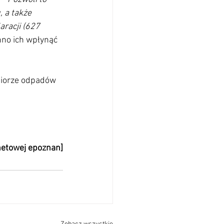
 a także 
racji (627 
nno ich wpłynąć 
biorze odpadów 
rnetowej epoznan]