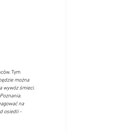
ńców. Tym 
 będzie można 
a wywóz śmieci. 
Poznania. 
eagować na 
 osiedli -