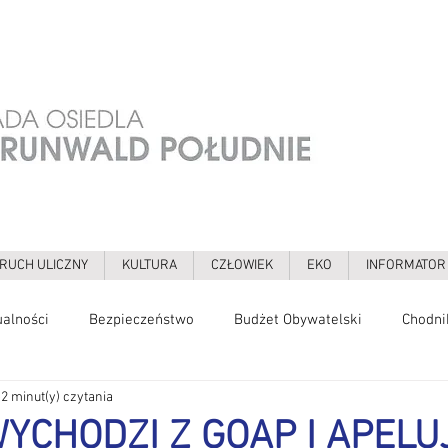
RUCH ULICZNY
KULTURA
CZŁOWIEK
EKO
INFORMATOR
ualności
Bezpieczeństwo
Budżet Obywatelski
Chodni
2 minut(y) czytania
gia
Galerie
Grochowska
Grunwaldzka
Hałas
YCHODZI Z GOAP I APELU