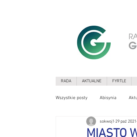
RADA
AKTUALNE
FYRTLE
Wszystkie posty
Abisynia
Akt
sokwoj1
29 paź 2021
Drzewa
Edukacja
Ekolo
MIASTO W