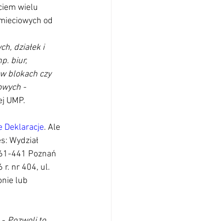
ciem wielu 
śmieciowych od 
, działek i 
. biur, 
w blokach czy 
owych -
j UMP. 
e Deklaracje
. Ale 
s: Wydział 
 61-441 Poznań 
r. nr 404, ul. 
nie lub 
 -
 Pozwoli to 