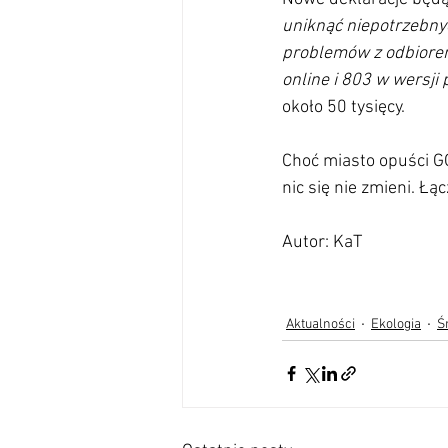
uniknąć niepotrzebny
problemów z odbiorem
online i 803 w wersji 
około 50 tysięcy.
Choć miasto opuści G
nic się nie zmieni. Łą
Autor: KaT 
Aktualności
Ekologia
Ś