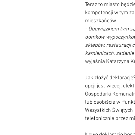
Teraz to miasto będzi
kompetencji w tym zak
mieszkańców.
- Obowiązkiem tym są 
domków wypoczynkowych
sklepów, restauracji
kamienicach, zadanie
wyjaśnia Katarzyna K
Jak złożyć deklarację?
opcji jest więcej: el
Gospodarki Komunalne
lub osobiście w Punkta
Wszystkich Świętych 1
telefonicznie przez m
Nowe deklaracje będą o