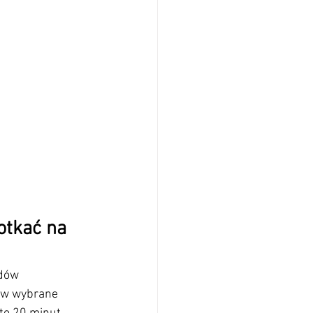
tkać na 
dów 
 w wybrane 