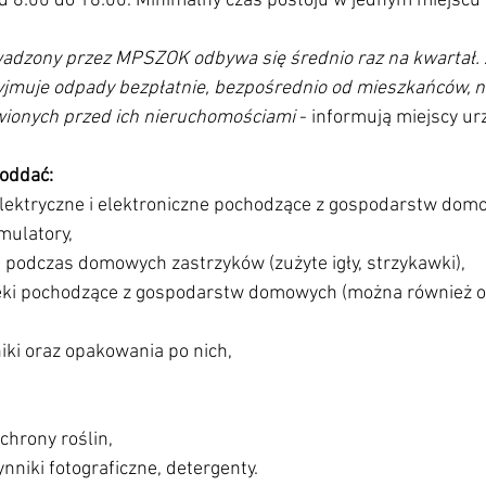
d 8:00 do 16:00. Minimalny czas postoju w jednym miejscu 
dzony przez MPSZOK odbywa się średnio raz na kwartał. 
muje odpady bezpłatnie, bezpośrednio od mieszkańców, na
wionych przed ich nieruchomościami 
- informują miejscy urz
oddać:
 elektryczne i elektroniczne pochodzące z gospodarstw dom
umulatory,
 podczas domowych zastrzyków (zużyte igły, strzykawki),
lniki oraz opakowania po nich,
,
ochrony roślin,
zynniki fotograficzne, detergenty.