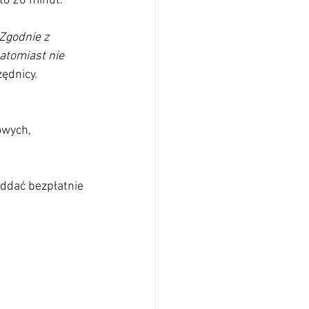
to 20 minut.
Zgodnie z 
tomiast nie 
ędnicy. 
owych,