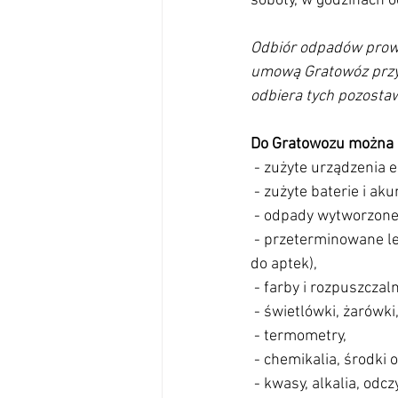
soboty, w godzinach o
Odbiór odpadów prowa
umową Gratowóz przyj
odbiera tych pozosta
Do Gratowozu można 
 - zużyte urządzenia
 - zużyte baterie i ak
 - odpady wytworzone
 - przeterminowane leki pochodzące z gospodarstw domowych (można również oddać bezpłatnie 
do aptek),
 - farby i rozpuszcza
 - świetlówki, żarówki
 - termometry,
 - chemikalia, środki 
 - kwasy, alkalia, odc