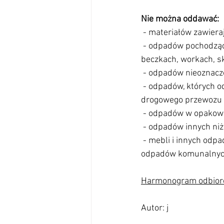
Nie można oddawać:
 - materiałów zawiera
 - odpadów pochodzących z działalności gospodarczej, np. odpady w dużych ilościach (w 
beczkach, workach, s
 - odpadów nieoznaczo
 - odpadów, których odebranie może naruszać przepisy ADR (międzynarodowa umowa dotycząca 
drogowego przewozu 
 - odpadów w opakow
 - odpadów innych n
 - mebli i innych odpadów wielkogabarytowych, odpadów budowlanych, opon, bioodpadów, 
odpadów komunalnych 
Harmonogram odbior
Autor: j 