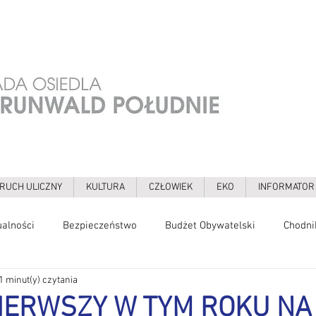
RUCH ULICZNY
KULTURA
CZŁOWIEK
EKO
INFORMATOR
ualności
Bezpieczeństwo
Budżet Obywatelski
Chodni
1 minut(y) czytania
gia
Galerie
Grochowska
Grunwaldzka
Hałas
PIERWSZY W TYM ROKU NA