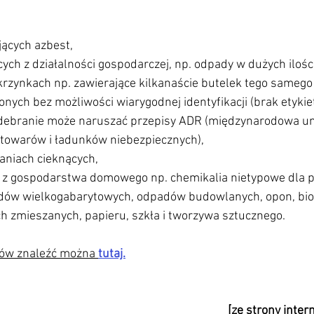
jących azbest,
krzynkach np. zawierające kilkanaście butelek tego samego
nych bez możliwości wiarygodnej identyfikacji (brak etykiet
towarów i ładunków niebezpiecznych),
aniach cieknących,
iż z gospodarstwa domowego np. chemikalia nietypowe dla
zmieszanych, papieru, szkła i tworzywa sztucznego.
ów znaleźć można 
tutaj.
[ze strony inte