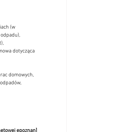
 odpadu),
),
 prac domowych,
rnetowej epoznan]