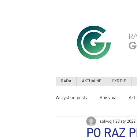
RADA
AKTUALNE
FYRTLE
Wszystkie posty
Abisynia
Akt
sokwoj1
28 sty 2022
Drzewa
Edukacja
Ekolo
PO RAZ 