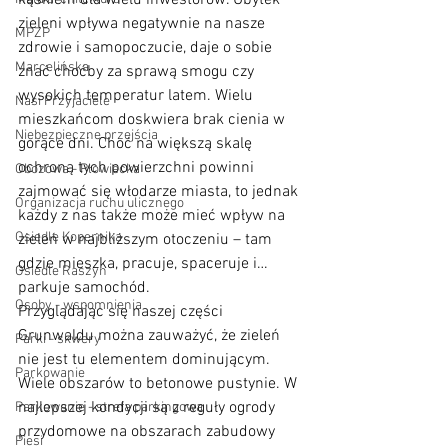
kąskiem dla wielu inwestorów. Ubytek 
zieleni wpływa negatywnie na nasze 
MPZP
zdrowie i samopoczucie, daje o sobie 
Marcelińska
znać choćby za sprawą smogu czy 
wysokich temperatur latem. Wielu 
Nasi Przyjaciele
mieszkańcom doskwiera brak cienia w 
Niebezpieczne przejścia
gorące dni. Choć na większą skalę 
ochroną tych powierzchni powinni 
Obozowa - Płowiecka
zajmować się włodarze miasta, to jednak 
Organizacja ruchu ulicznego
każdy z nas także może mieć wpływ na 
Osiedle Kopernika
zieleń w najbliższym otoczeniu – tam 
gdzie mieszka, pracuje, spaceruje i… 
Osiedle Raszyn
parkuje samochód.
Osoby - wspomnienia
Przyglądając się naszej części 
Grunwaldu można zauważyć, że zieleń 
Parki - skwery
nie jest tu elementem dominującym. 
Parkowanie
Wiele obszarów to betonowe pustynie. W 
najlepszej kondycji są z reguły ogrody 
Parkowanie - strefa parkingowa
przydomowe na obszarach zabudowy 
Piesi