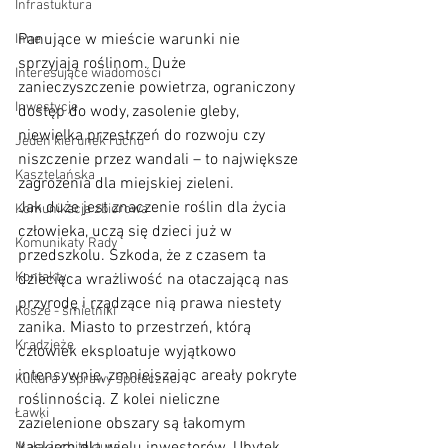
Infrastuktura
Panujące w mieście warunki nie 
Inne
sprzyjają roślinom. Duże 
Interesujące wiadomości
zanieczyszczenie powietrza, ograniczony 
Inwestycje
dostęp do wody, zasolenie gleby, 
niewielka przestrzeń do rozwoju czy 
Jeden kierunek ruchu
niszczenie przez wandali – to największe 
Kasztelańska
zagrożenia dla miejskiej zieleni. 
Jak duże jest znaczenie roślin dla życia 
Komunikacja zbiorowa
człowieka, uczą się dzieci już w 
Komunikaty Rady
przedszkolu. Szkoda, że z czasem ta 
Kontakty
dziecięca wrażliwość na otaczającą nas 
przyrodę i rządzące nią prawa niestety 
Kosze - śmietniki
zanika. Miasto to przestrzeń, którą 
Kradzieże
człowiek eksploatuje wyjątkowo 
intensywnie, zmniejszając areały pokryte 
Kultura - sprawy społeczne
roślinnością. Z kolei nieliczne 
Ławki
zazielenione obszary są łakomym 
Mała architektura