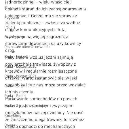
jednorodzinnej – wielu właścicieli 
Pieszojezdnie
dokłada starań do ich zagospodarowania 
i pielęgnacji. Gorzej ma się sprawa z 
Pogodno
zielenią publiczną – zwłaszcza wzdłuż 
Policja
ciągów komunikacyjnych. Tutaj 
występuje najwięcej zagrożeń, a 
Powstańcza
sprawcami dewastacji są użytkownicy 
Pozostałe ulice Grunwaldu
dróg.
Rada - budżet
Pasy zieleni wzdłuż jezdni zajmują 
powierzchnie trawiaste, żywopłoty z 
Rada - budżet 2020
krzewów i regularnie rozmieszczone 
Rada - budżet 2021
drzewa. Warto zastanowić się, w jaki 
sposób każdy z nas może przeciwdziałać 
Rada - Sesje
ich niszczeniu.
Rada - Skład
Parkowanie samochodów na pasach 
zieleni jest nagminnym zwyczajem 
Rada - Zarząd - Komisje
mieszkańców naszej dzielnicy. Nie dość, 
Recykling
że zniszczeniu ulega trawnik, to również 
Rower
często dochodzi do mechanicznych 