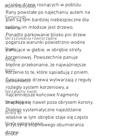
urazów drzew rosnących w pobliżu. 
Ruch tranzytowy
Rany powstałe po najechaniu autem na 
Samochody
pień są tym bardziej niebezpieczne dla 
rośliny, im młodsze jest drzewo.
Seniorzy
Ponadto parkowanie blisko pni drzew 
Skrzyżowania równorzędne
pogarsza warunki powietrzno-wodne 
Słupki
panujące w glebie, w obrębie strefy 
korzeniowej. Powszechnie panuje 
Smog
błędne przekonanie, że najważniejsze 
Sport
korzenie to te, które sąsiadują z pniem. 
Tymczasem drzewa wytwarzają z reguły 
Spowalniacze
rozległy system korzeniowy, a 
Sprzątajmy świat
najcenniejsze końcowe fragmenty 
znajdują się nawet poza obrysem korony. 
Straż Miejska
Dlatego systematyczne najeżdżanie 
Strefa 30
właśnie w tym obrębie staje się często 
Strefa zamieszkania
przyczyną stopniowego obumierania 
drzew.
Sztuka