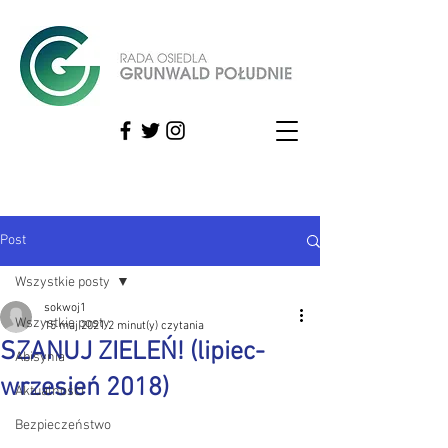
Post
Wszystkie posty
sokwoj1
Wszystkie posty
15 maj 2021
2 minut(y) czytania
SZANUJ ZIELEŃ! (lipiec-
Abisynia
wrzesień 2018)
Aktualności
Bezpieczeństwo