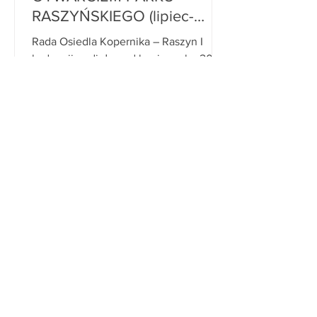
RASZYŃSKIEGO (lipiec-
sierpień 2008r.)
Rada Osiedla Kopernika – Raszyn I
kadencji podjęła pod koniec roku 2002
starania o rewaloryzację Parku
Raszyńskiego. W poprzednim
numerze...