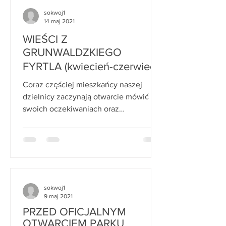
sokwoj1
14 maj 2021
WIEŚCI Z
GRUNWALDZKIEGO
FYRTLA (kwiecień-czerwiec
2016)
Coraz częściej mieszkańcy naszej
dzielnicy zaczynają otwarcie mówić o
swoich oczekiwaniach oraz
spostrzeżeniach dotyczących miejsc,
w...
sokwoj1
9 maj 2021
PRZED OFICJALNYM
OTWARCIEM PARKU