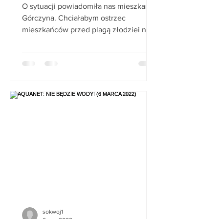
ZŁODZIEI" (4 MARCA 2022)
O sytuacji powiadomiła nas mieszkanka
Górczyna. Chciałabym ostrzec
mieszkańców przed plagą złodziei na
Górczynie - w ciągu ostatnich...
sokwoj1