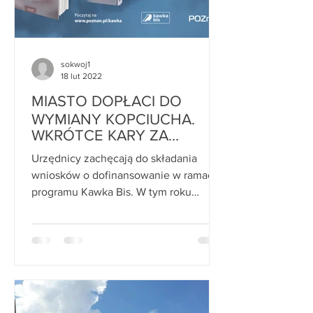
sokwoj1
18 lut 2022
MIASTO DOPŁACI DO
WYMIANY KOPCIUCHA.
WKRÓTCE KARY ZA
POSIADANIE
Urzędnicy zachęcają do składania
BEZKLASOWEGO PIECA.
wniosków o dofinansowanie w ramach
programu Kawka Bis. W tym roku
miasto przeznaczyło 15 milionów...