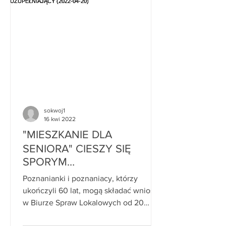
sokwoj1
16 kwi 2022
"MIESZKANIE DLA
SENIORA" CIESZY SIĘ
SPORYM
ZAINTERESOWANIEM.
Poznanianki i poznaniacy, którzy
RUSZA NABÓR
ukończyli 60 lat, mogą składać wnioski
UZUPEŁNIAJĄCY (2022-04-
w Biurze Spraw Lokalowych od 20
20)
kwietnia do 20 maja. Na podstawie...