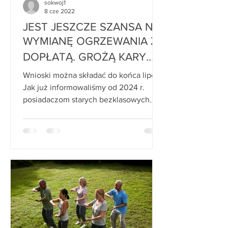
sokwoj1
8 cze 2022
JEST JESZCZE SZANSA NA
WYMIANĘ OGRZEWANIA Z
DOPŁATĄ. GROŻĄ KARY
DO 5 TYS. ZŁ (7 CZERWCA
Wnioski można składać do końca lipca.
2022)
Jak już informowaliśmy od 2024 r.
posiadaczom starych bezklasowych
pieców centralnego ogrzewania...