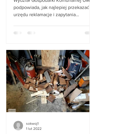
Wydział Gospodarki Komunalnej UMP
LUTEGO 2022)
podpowiada, jak najlepiej przekazać do
urzędu reklamacje i zapytania
dotyczące poznańskiego systemu...
sokwoj1
1 lut 2022