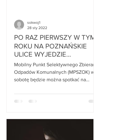
sokwoj1
28 sty 2022
PO RAZ PIERWSZY W TYM
ROKU NA POZNAŃSKIE
ULICE WYJEDZIE
GRATOWÓZ (28 STYCZNIA
Mobilny Punkt Selektywnego Zbierania
2022)
Odpadów Komunalnych (MPSZOK) w
sobotę będzie można spotkać na
Grunwaldzie. Gratowóz przystosowany
do...