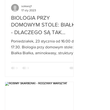
sokwoj1
17 sty 2023
BIOLOGIA PRZY
DOMOWYM STOLE: BIAŁKA
- DLACZEGO SĄ TAK
WAŻNE I GDZIE ICH
Poniedziałek, 23 stycznia od 16:00 do
SZUKAĆ
17:30. Biologia przy domowym stole:
Białka Białka, aminokwasy, struktury
białek - genialny materiał...