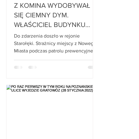
Z KOMINA WYDOBYWAŁ
SIĘ CIEMNY DYM.
WŁAŚCICIEL BUDYNKU
MUSI ZAPŁACIĆ 500 ZŁ
Do zdarzenia doszło w rejonie
MANDATU (30 I 2022)
Starołęki. Strażnicy miejscy z Nowego
Miasta podczas patrolu prewencyjnego
pod kątem zaśmiecania rejonu...