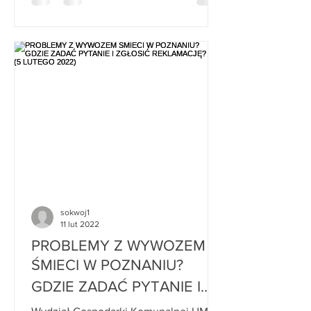
sokwoj1
11 lut 2022
PROBLEMY Z WYWOZEM
ŚMIECI W POZNANIU?
GDZIE ZADAĆ PYTANIE I
ZGŁOSIĆ REKLAMACJĘ? (5