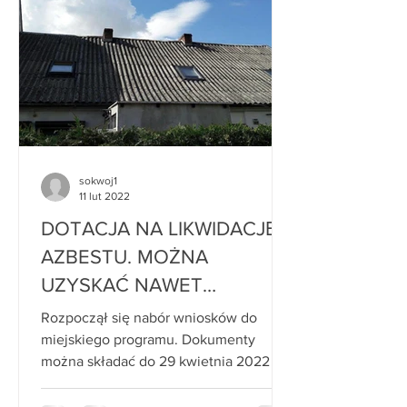
sokwoj1
11 lut 2022
DOTACJA NA LIKWIDACJĘ
AZBESTU. MOŻNA
UZYSKAĆ NAWET
CAŁKOWITY ZWROT
Rozpoczął się nabór wniosków do
KOSZTÓW.
miejskiego programu. Dokumenty
można składać do 29 kwietnia 2022 r.
do Wydziału Kształtowania i Ochrony...