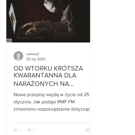
sokwoj1
25 sty 2022
OD WTORKU KRÓTSZA
KWARANTANNA DLA
NARAŻONYCH NA
ZAKAŻENIE SARS-COV-2
Nowe przepisy wejdą w życie od 25
(24 STYCZNIA 2022)
stycznia. Jak podaje RMF FM
zmieniono rozporządzenie dotyczące
chorób zakaźnych doprowadzających
do...