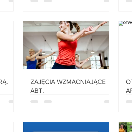
IATRĄ.
ZAJĘCIA WZMACNIAJĄCE
O
ABT.
A