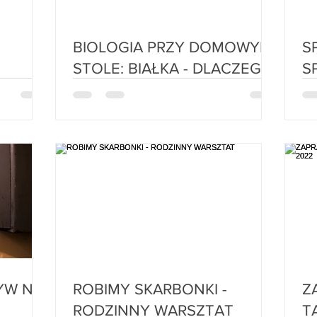
BIOLOGIA PRZY DOMOWYM
SP
STOLE: BIAŁKA - DLACZEGO
S
SĄ TAK WAŻNE I GDZIE ICH
SZUKAĆ
ROBIMY SKARBONKI -
ZA
RODZINNY WARSZTAT