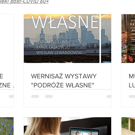
ieki post-COVID 60+
E
WERNISAŻ WYSTAWY
MU
ZNE W
"PODRÓŻE WŁASNE"
L
EJ NR