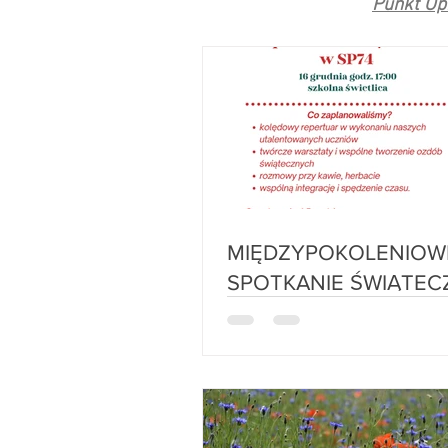
Punkt Op
MIĘDZYPOKOLENIOW
SPOTKANIE ŚWIĄTEC
SZKOLE PODSTAWOW
74