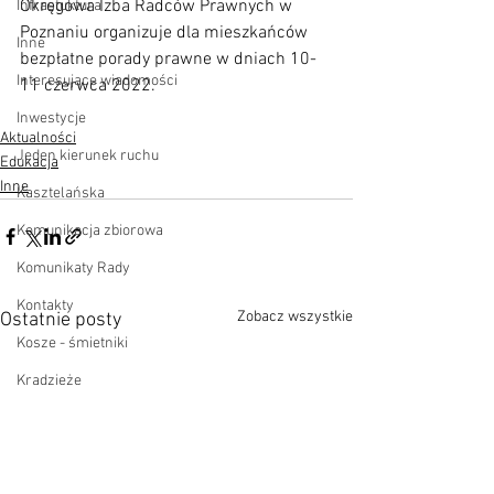
Okręgowa Izba Radców Prawnych w 
Infrastuktura
Poznaniu organizuje dla mieszkańców 
Inne
bezpłatne porady prawne w dniach 10-
Interesujące wiadomości
11 czerwca 2022.
Inwestycje
Aktualności
Jeden kierunek ruchu
Edukacja
Inne
Kasztelańska
Komunikacja zbiorowa
Komunikaty Rady
Kontakty
Zobacz wszystkie
Ostatnie posty
Kosze - śmietniki
Kradzieże
Kultura - sprawy społeczne
Ławki
Mała architektura