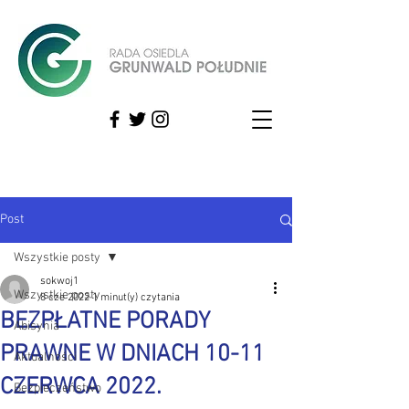
Post
Wszystkie posty
sokwoj1
Wszystkie posty
8 cze 2022
1 minut(y) czytania
BEZPŁATNE PORADY
Abisynia
PRAWNE W DNIACH 10-11
Aktualności
CZERWCA 2022.
Bezpieczeństwo