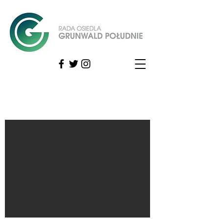
OSIEDLE GRUNWALD POŁUDNIE, GRUNWALD POŁUDNIE mieszkańcy otoczenie wydarzenia, GRUNWALD POŁUDNIE ekologia
OSIEDLE GRUNWALD POŁUDNIE, GRUNWALD POŁUDNIE mieszkańcy otoczenie wydarzenia, GRUNWALD POŁUDNIE ekologia
smog zieleń, GRUNWALD samochody tramwaj autobus rowery, GRUNWALD POŁUDNIE piesi remont chodnika
smog zieleń, GRUNWALD samochody tramwaj autobus rowery, GRUNWALD POŁUDNIE piesi remont chodnika, Poznań
Wielkopolskie Polska, Poznań, Wielkopolskie, Polska,
Osiedle_Grunwaldpoludnie@um.poznan.pl