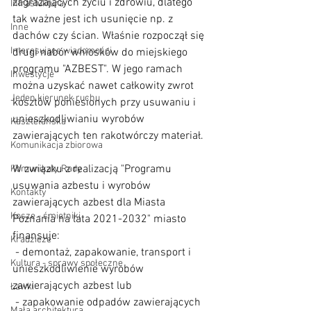
zagrażających życiu i zdrowiu, dlatego 
Infrastuktura
tak ważne jest ich usunięcie np. z 
Inne
dachów czy ścian. Właśnie rozpoczął się 
Interesujące wiadomości
drugi nabór wniosków do miejskiego 
programu "AZBEST". W jego ramach 
Inwestycje
można uzyskać nawet całkowity zwrot 
Jeden kierunek ruchu
kosztów poniesionych przy usuwaniu i 
unieszkodliwianiu wyrobów 
Kasztelańska
zawierających ten rakotwórczy materiał.
Komunikacja zbiorowa
W związku z realizacją "Programu 
Komunikaty Rady
usuwania azbestu i wyrobów 
Kontakty
zawierających azbest dla Miasta 
Kosze - śmietniki
Poznania na lata 2021-2032" miasto 
finansuje:
Kradzieże
 - demontaż, zapakowanie, transport i 
Kultura - sprawy społeczne
unieszkodliwienie wyrobów 
zawierających azbest lub
Ławki
 - zapakowanie odpadów zawierających 
Mała architektura