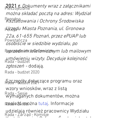
2021 r.
Dokumenty wraz z załącznikami 
Pieszojezdnie
można składać pocztą na adres: Wydział 
Pogodno
Kształtowania i Ochrony Środowiska 
Urzędu Miasta Poznania, ul. Gronowa 
Policja
22a, 61-655 Poznań, przez ePUAP lub 
Powstańcza
osobiście w siedzibie wydziału, po 
uprzednim telefonicznym lub mailowym 
Pozostałe ulice Grunwaldu
umówieniu wizyty. Decyduje kolejność 
Rada - budżet
zgłoszeń -
 dodają. 
Rada - budżet 2020
Szczegóły dotyczące programu oraz 
Rada - budżet 2021
wzory wniosków, wraz z listą 
Rada - Sesje
wymaganych dokumentów, można 
znaleźć można 
tutaj
. Informacje 
Rada - Skład
udzielają również pracownicy Wydziału 
Rada - Zarząd - Komisje
Kształtowania i Ochrony Środowiska, tel. 
Recykling
61 878 5017, 61 878 4053 (sekretariat), 
mail: azbest@um.poznan.pl.
Rower