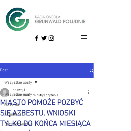
Post
Wszystkie posty
sokwoj1
Wszystkie posty
7 wrz 2021
1 minut(y) czytania
MIASTO POMOŻE POZBYĆ
Abisynia
SIĘ AZBESTU. WNIOSKI
Aktualności
TYLKO DO KOŃCA MIESIĄCA
Bezpieczeństwo