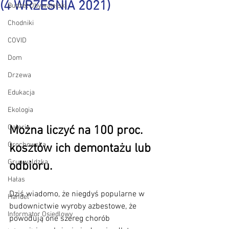
(4 WRZEŚNIA 2021)
Budżet Obywatelski
Chodniki
COVID
Dom
Drzewa
Edukacja
Ekologia
Galerie
Można liczyć na 100 proc. 
Grochowska
kosztów ich demontażu lub 
Grunwaldzka
odbioru.
Hałas
Dziś wiadomo, że niegdyś popularne w 
Handel
budownictwie wyroby azbestowe, że 
Informator Osiedlowy
powodują one szereg chorób 