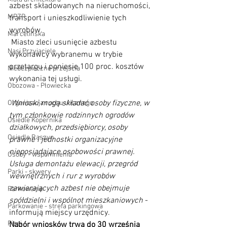
azbest składowanych na nieruchomości, 
MPZP
transport i unieszkodliwienie tych 
wyrobów.
Marcelińska
 Miasto zleci usunięcie azbestu 
Nasi Przyjaciele
wykonawcy wybranemu w trybie 
przetargu i poniesie 100 proc. kosztów 
Niebezpieczne przejścia
wykonania tej usługi.
Obozowa - Płowiecka
 Wnioski mogą składać osoby fizyczne, w 
Organizacja ruchu ulicznego
tym członkowie rodzinnych ogrodów 
Osiedle Kopernika
działkowych, przedsiębiorcy, osoby 
Osiedle Raszyn
prawne i jednostki organizacyjne 
nieposiadające osobowości prawnej. 
Osoby - wspomnienia
Usługa demontażu elewacji, przegród 
Parki - skwery
wewnętrznych i rur z wyrobów 
zawierających azbest nie obejmuje 
Parkowanie
spółdzielni i wspólnot mieszkaniowych
 - 
Parkowanie - strefa parkingowa
informują miejscy urzędnicy. 
Piesi
Nabór wniosków trwa do 30 września 