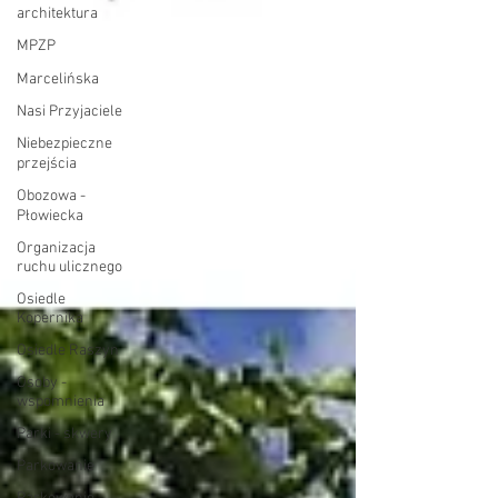
architektura
MPZP
Marcelińska
Nasi Przyjaciele
Niebezpieczne
przejścia
Obozowa -
Płowiecka
Organizacja
ruchu ulicznego
Osiedle
Kopernika
Osiedle Raszyn
Osoby -
wspomnienia
Parki - skwery
Parkowanie