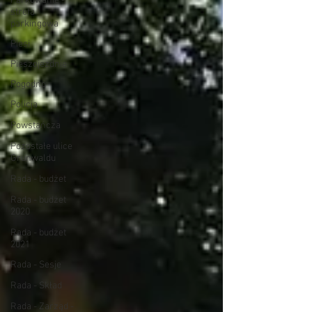
Parkowanie -
strefa
parkingowa
Piesi
Pieszojezdnie
Pogodno
Policja
Powstańcza
Pozostałe ulice
Grunwaldu
Rada - budżet
Rada - budżet
2020
Rada - budżet
2021
Rada - Sesje
Rada - Skład
Rada - Zarząd -