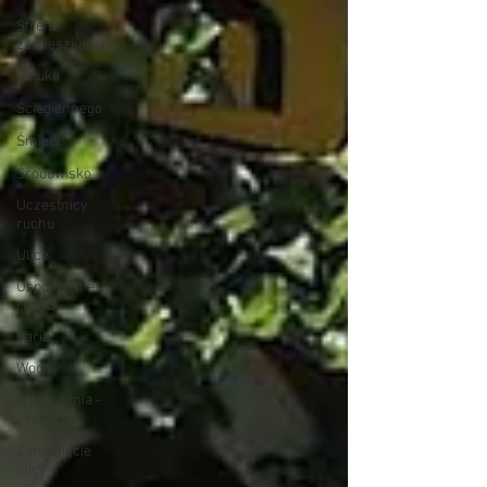
Strefa
zamieszkania
Sztuka
Ściegiennego
Śmieci
Środowisko
Uczestnicy
ruchu
Ulice
Uspokojenie
ruchu
Varia
Woda
Wydarzenia -
eventy
Zamknięcie
ulicy