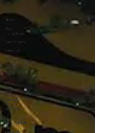
Komisje
Recykling
Rower
Ruch
tranzytowy
Samochody
Seniorzy
Skrzyżowania
równorzędne
Słupki
Smog
Sport
Spowalniacze
Sprzątajmy
świat
Straż Miejska
Strefa 30