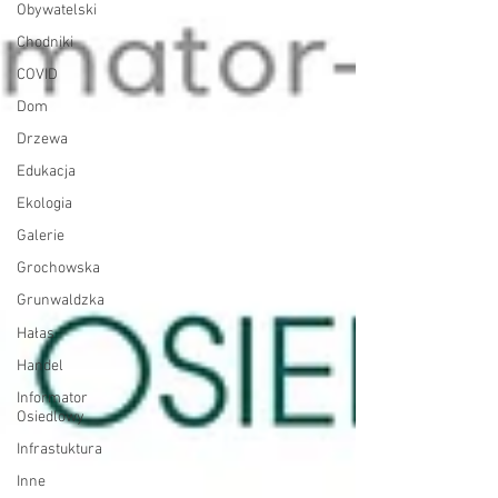
Obywatelski
Chodniki
COVID
Dom
Drzewa
Edukacja
Ekologia
Galerie
Grochowska
Grunwaldzka
Hałas
Handel
Informator
Osiedlowy
Infrastuktura
Inne