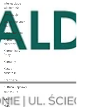
Interesujące
wiadomości
Inwestycje
Jeden kierunek
ruchu
Kasztelańska
Komunikacja
zbiorowa
Komunikaty
Rady
Kontakty
Kosze -
śmietniki
Kradzieże
Kultura - sprawy
społeczne
Ławki
Mała