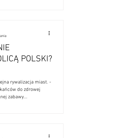
tania
NIE
LICĄ POLSKI?
ejna rywalizacja miast. -
kańców do zdrowej
lnej zabawy...