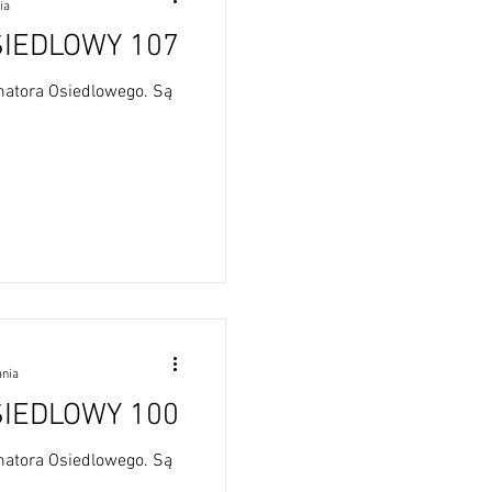
ia
IEDLOWY 107
e wiadomości
matora Osiedlowego. Są
omunikaty Rady
ania
IEDLOWY 100
matora Osiedlowego. Są