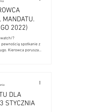
nia
EROWCA
Ł MANDATU.
LUTEGO 2022)
/watch/?
pewnością spotkanie z
ugo. Kierowca poruszał
ania
TU DLA