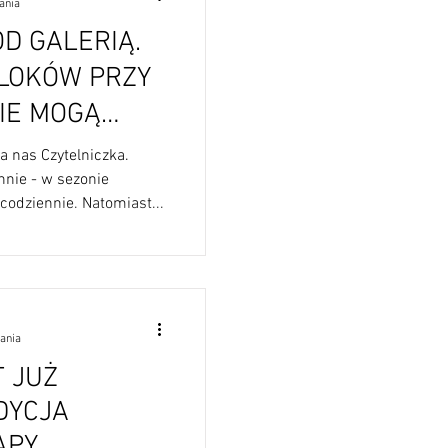
ania
OD GALERIĄ.
BLOKÓW PRZY
IE MOGĄ
ZERWCA 2021)
 nas Czytelniczka.
nie - w sezonie
codziennie. Natomiast...
tania
 JUŻ
DYCJA
APY