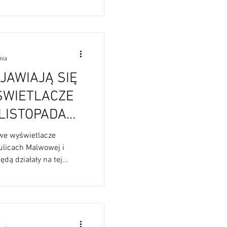
nia
JAWIAJĄ SIĘ
WIETLACZE
we wyświetlacze
licach Malwowej i
dą działały na tej...