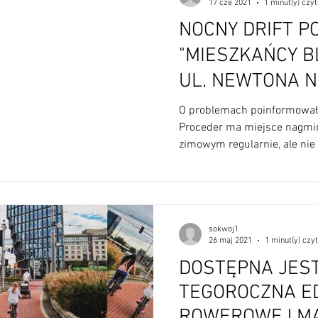
17 cze 2021
1 minut(y) czyt
NOCNY DRIFT P
"MIESZKAŃCY 
UL. NEWTONA N
SPAĆ" (16 C
O problemach poinformowała
Proceder ma miejsce nagmin
zimowym regularnie, ale nie 
sokwoj1
26 maj 2021
1 minut(y) czy
DOSTĘPNA JEST
TEGOROCZNA E
ROWEROWEJ M