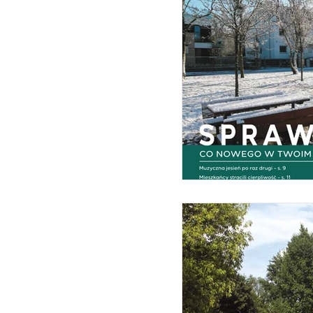
Hałas
Handel
Inwestycje
Jeden ki
Kontakty
Kosze - śm
Mała architektura