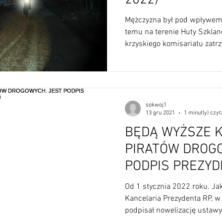
Mężczyzna był pod wpływem 
temu na terenie Huty Szklane
krzyskiego komisariatu zatrzy
sokwoj1
13 gru 2021
1 minut(y) czyt
BĘDĄ WYŻSZE 
PIRATÓW DROG
PODPIS PREZYDEN
GRUDNIA 2021)
Od 1 stycznia 2022 roku. J
Kancelaria Prezydenta RP, w
podpisał nowelizację ustawy