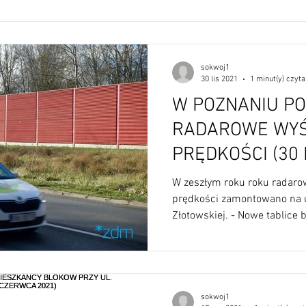
sokwoj1
30 lis 2021
1 minut(y) czyta
W POZNANIU PO
RADAROWE WYŚ
PRĘDKOŚCI (30 LISTOPADA
2021)
W zeszłym roku roku radaro
prędkości zamontowano na u
Złotowskiej. - Nowe tablice bę
sokwoj1