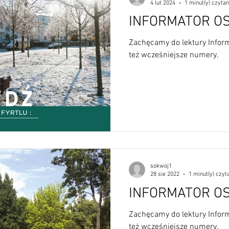
4 lut 2024
1 minut(y) czytan
INFORMATOR OS
Informator Osiedlowy
Infrastuktura
Inne
Interesując
Zachęcamy do lektury Infor
też wcześniejsze numery.
erunek ruchu
Kasztelańska
Komunikacja zbiorowa
K
ietniki
Kradzieże
Kultura - sprawy społeczne
Ławki
sokwoj1
28 sie 2022
1 minut(y) czyt
INFORMATOR OS
Zachęcamy do lektury Infor
też wcześniejsze numery.