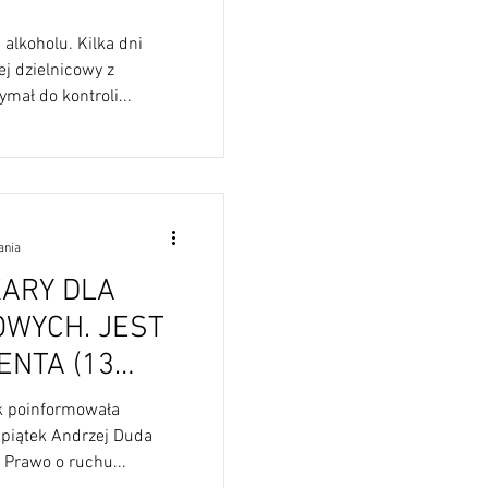
alkoholu. Kilka dni
j dzielnicowy z
mał do kontroli...
ania
KARY DLA
OWYCH. JEST
TA (13
ak poinformowała
 piątek Andrzej Duda
 Prawo o ruchu...