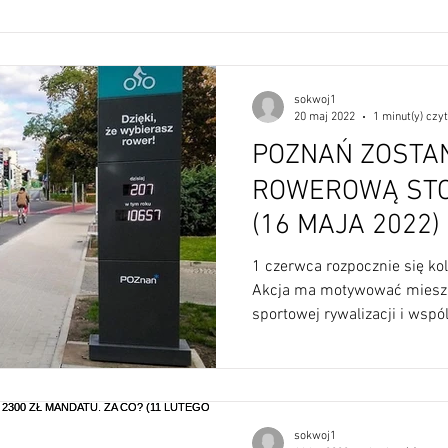
sokwoj1
20 maj 2022
1 minut(y) czy
POZNAŃ ZOSTA
ROWEROWĄ STO
(16 MAJA 2022)
1 czerwca rozpocznie się kol
Akcja ma motywować miesz
sportowej rywalizacji i wspó
sokwoj1