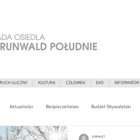
RUCH ULICZNY
KULTURA
CZŁOWIEK
EKO
INFORMATOR
Aktualności
Bezpieczeństwo
Budżet Obywatelski
zewa
Edukacja
Ekologia
Galerie
Grochowska
sokwoj1