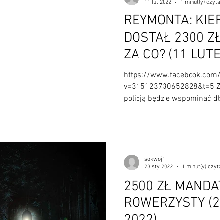
11 lut 2022
1 minut(y) czyta
REYMONTA: KI
DOSTAŁ 2300 Z
ZA CO? (11 
https://www.facebook.com
v=315123730652828&t=5 Z 
policją będzie wspominać dł
się ulicą...
sokwoj1
23 sty 2022
1 minut(y) czyt
2500 ZŁ MANDA
ROWERZYSTY (23 STYCZNIA
2022)