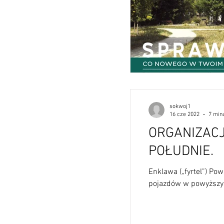
sokwoj1
16 cze 2022
7 minu
ORGANIZAC
POŁUDNIE.
Enklawa („fyrtel”) Pow
pojazdów w powyższyc