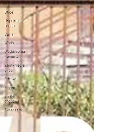
ruchu
Ulice
Uspokojenie
ruchu
Varia
Woda
Wydarzenia
- eventy
Zamknięcie
ulicy
Zdrowie
Zieleń
Znaki
drogowe
Zwierzęta