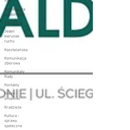
Inne
Interesujące
wiadomości
Inwestycje
Jeden
kierunek
ruchu
Kasztelańska
Komunikacja
zbiorowa
Komunikaty
Rady
Kontakty
Kosze -
śmietniki
Kradzieże
Kultura -
sprawy
społeczne