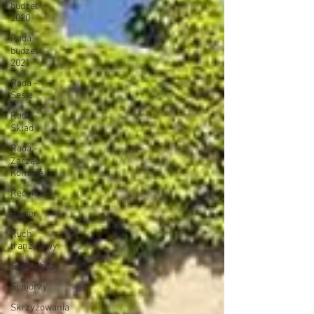
budżet
2020
Rada -
budżet
2021
Rada -
Sesje
Rada -
Skład
Rada -
Zarząd -
Komisje
Recykling
Rower
Ruch
tranzytowy
Samochody
Seniorzy
Skrzyżowania