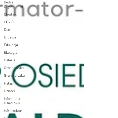
Budżet
Obywatelski
Chodniki
COVID
Dom
Drzewa
Edukacja
Ekologia
Galerie
Grochowska
Grunwaldzka
Hałas
Handel
Informator
Osiedlowy
Infrastuktura