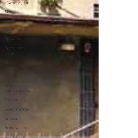
równorzędne
Słupki
Smog
Sport
Spowalniacze
Sprzątajmy
świat
Straż
Miejska
Strefa 30
Strefa
zamieszkania
Sztuka
Ściegiennego
Śmieci
Środowisko
Uczestnicy