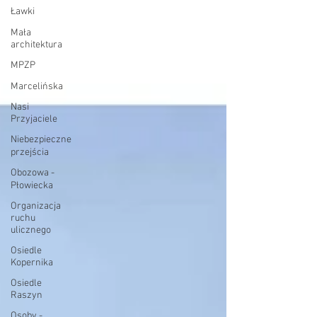
Ławki
Mała
architektura
MPZP
Marcelińska
Nasi
Przyjaciele
Niebezpieczne
przejścia
Obozowa -
Płowiecka
Organizacja
ruchu
ulicznego
Osiedle
Kopernika
Osiedle
Raszyn
Osoby -