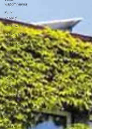
wspomnienia
Parki -
skwery
Parkowanie
Parkowanie
- strefa
parkingowa
Piesi
Pieszojezdnie
Pogodno
Policja
Powstańcza
Pozostałe
ulice
Grunwaldu
Rada -
budżet
Rada -