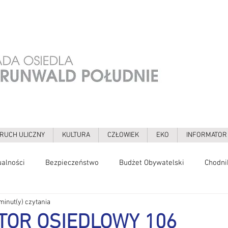
RUCH ULICZNY
KULTURA
CZŁOWIEK
EKO
INFORMATOR
ualności
Bezpieczeństwo
Budżet Obywatelski
Chodni
minut(y) czytania
gia
Galerie
Grochowska
Grunwaldzka
Hałas
TOR OSIEDLOWY 106