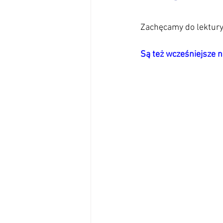
Informator Osiedlowy
Infras
Zachęcamy do lektury
Są też wcześniejsze 
Kasztelańska
Komunikacja z
Kultura - sprawy społeczne
Ł