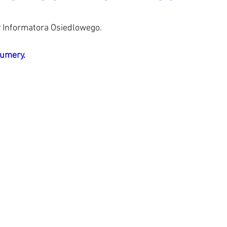
tuktura
Inne
Interesujące wiadomości
Inwestycje
 Informatora Osiedlowego. 
numery.
biorowa
Komunikaty Rady
Kontakty
Kosze - śmietni
awki
Mała architektura