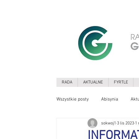
RADA
AKTUALNE
FYRTLE
Wszystkie posty
Abisynia
Akt
sokwoj1
3 lis 2023
1 
Drzewa
Edukacja
Ekolo
INFORMA