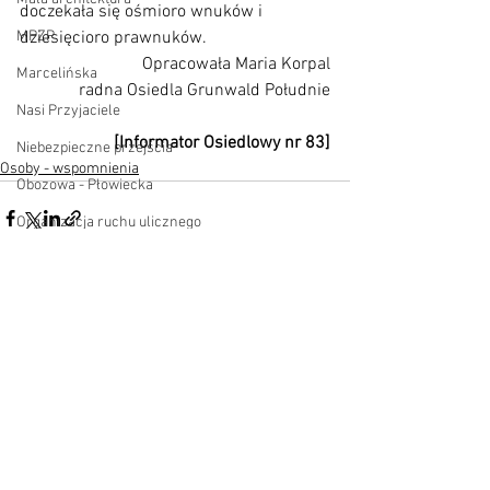
doczekała się ośmioro wnuków i 
MPZP
dziesięcioro prawnuków.
Opracowała Maria Korpal
Marcelińska
radna Osiedla Grunwald Południe
Nasi Przyjaciele
[Informator Osiedlowy nr 83]
Niebezpieczne przejścia
Osoby - wspomnienia
Obozowa - Płowiecka
Organizacja ruchu ulicznego
Osiedle Kopernika
Osiedle Raszyn
Zobacz wszystkie
Ostatnie posty
Osoby - wspomnienia
Parki - skwery
Parkowanie
Parkowanie - strefa parkingowa
Piesi