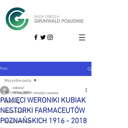
Post
Wszystkie posty
sokwoj1
Wszystkie posty
15 maj 2021
1 minut(y) czytania
PAMIĘCI WERONIKI KUBIAK
Abisynia
NESTORKI FARMACEUTÓW
Aktualności
POZNAŃSKICH 1916 - 2018
Bezpieczeństwo