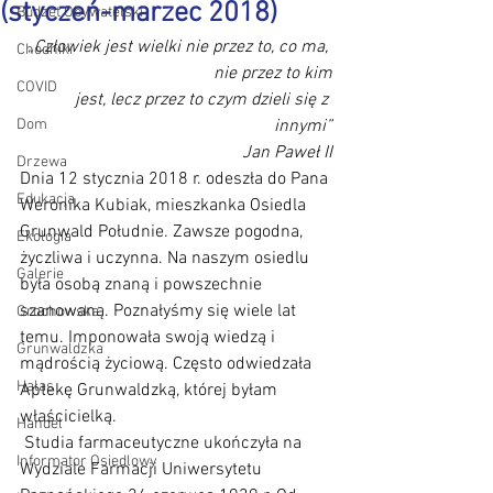
(styczeń-marzec 2018)
Budżet Obywatelski
„Człowiek jest wielki nie przez to, co ma, 
Chodniki
nie przez to kim
COVID
jest, lecz przez to czym dzieli się z 
Dom
innymi”
Jan Paweł II
Drzewa
Dnia 12 stycznia 2018 r. odeszła do Pana 
Edukacja
Weronika Kubiak, mieszkanka Osiedla 
Grunwald Południe. Zawsze pogodna, 
Ekologia
życzliwa i uczynna. Na naszym osiedlu 
Galerie
była osobą znaną i powszechnie 
szanowaną. Poznałyśmy się wiele lat 
Grochowska
temu. Imponowała swoją wiedzą i 
Grunwaldzka
mądrością życiową. Często odwiedzała 
Hałas
Aptekę Grunwaldzką, której byłam 
właścicielką.
Handel
 Studia farmaceutyczne ukończyła na 
Informator Osiedlowy
Wydziale Farmacji Uniwersytetu 