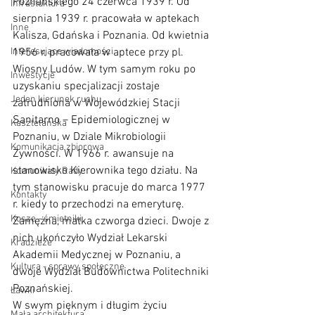
Poznańskiego 24 czerwca 1939 r. Od 
Infrastuktura
sierpnia 1939 r. pracowała w aptekach 
Inne
Kalisza, Gdańska i Poznania. Od kwietnia 
Interesujące wiadomości
1956 r. pracowała w aptece przy pl. 
Wiosny Ludów. W tym samym roku po 
Inwestycje
uzyskaniu specjalizacji zostaje 
Jeden kierunek ruchu
zatrudniona w Wojewódzkiej Stacji 
Sanitarno – Epidemiologicznej w 
Kasztelańska
Poznaniu, w Dziale Mikrobiologii 
Komunikacja zbiorowa
Żywności. W 1966 r. awansuje na 
stanowisko Kierownika tego działu. Na 
Komunikaty Rady
tym stanowisku pracuje do marca 1977 
Kontakty
r. kiedy to przechodzi na emeryturę.
Kosze - śmietniki
Zamężna, matka czworga dzieci. Dwoje z 
nich ukończyło Wydział Lekarski 
Kradzieże
Akademii Medycznej w Poznaniu, a 
Kultura - sprawy społeczne
dwoje Wydział Budownictwa Politechniki 
Poznańskiej. 
Ławki
W swym pięknym i długim życiu 
Mała architektura